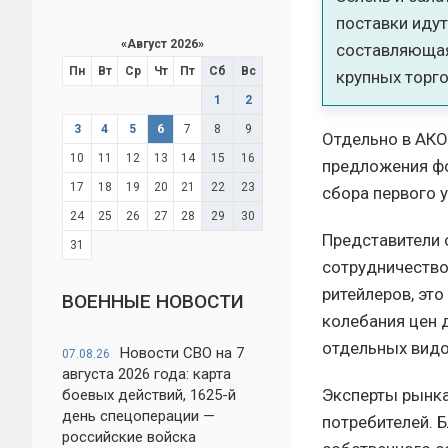
поставки идут
«
Август 2026
»
составляющая 
Пн
Вт
Ср
Чт
Пт
Сб
Вс
крупных торго
1
2
3
4
5
6
7
8
9
Отдельно в АКО
10
11
12
13
14
15
16
предложения фо
17
18
19
20
21
22
23
сбора первого 
24
25
26
27
28
29
30
Представители 
31
сотрудничество
ритейлеров, эт
ВОЕННЫЕ НОВОСТИ
колебания цен 
отдельных видо
Новости СВО на 7
07.08.26
августа 2026 года: карта
Эксперты рынка
боевых действий, 1625-й
день спецоперации —
потребителей. 
российские войска