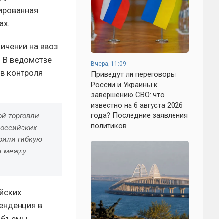
цированная
ах.
ичений на ввоз
. В ведомстве
Вчера, 11:09
ов контроля
Приведут ли переговоры
России и Украины к
завершению СВО: что
известно на 6 августа 2026
года? Последние заявления
й торговли
политиков
российских
роили гибкую
ы между
йских
тенденция в
 объемы