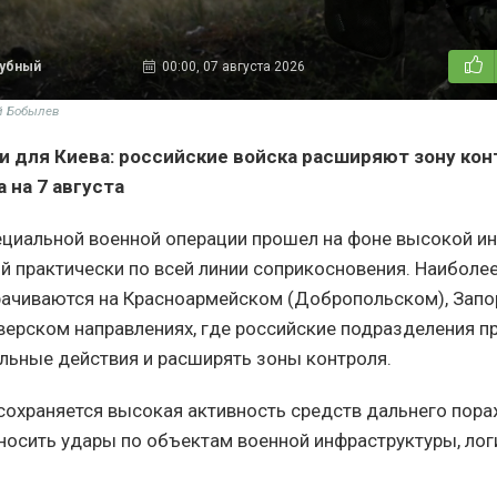
дубный
00:00, 07 августа 2026
й Бобылев
и для Киева: российские войска расширяют зону кон
 на 7 августа
ециальной военной операции прошел на фоне высокой и
й практически по всей линии соприкосновения. Наиболе
ачиваются на Красноармейском (Добропольском), Зап
верском направлениях, где российские подразделения 
ельные действия и расширять зоны контроля.
охраняется высокая активность средств дальнего пора
осить удары по объектам военной инфраструктуры, лог