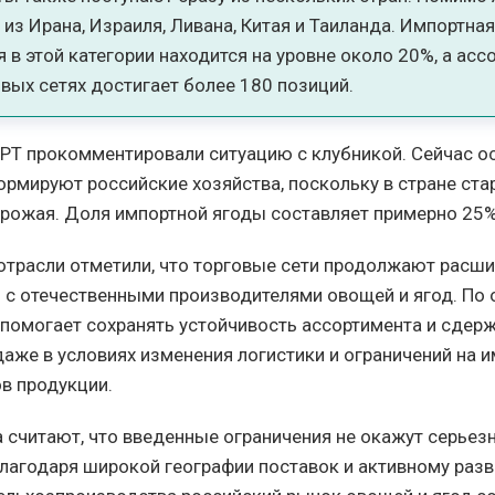
 из Ирана, Израиля, Ливана, Китая и Таиланда. Импортна
в этой категории находится на уровне около 20%, а асс
вых сетях достигает более 180 позиций.
РТ прокомментировали ситуацию с клубникой. Сейчас 
рмируют российские хозяйства, поскольку в стране ста
урожая. Доля импортной ягоды составляет примерно 25%
отрасли отметили, что торговые сети продолжают расш
 с отечественными производителями овощей и ягод. По
о помогает сохранять устойчивость ассортимента и сдер
даже в условиях изменения логистики и ограничений на 
в продукции.
 считают, что введенные ограничения не окажут серьезн
Благодаря широкой географии поставок и активному раз