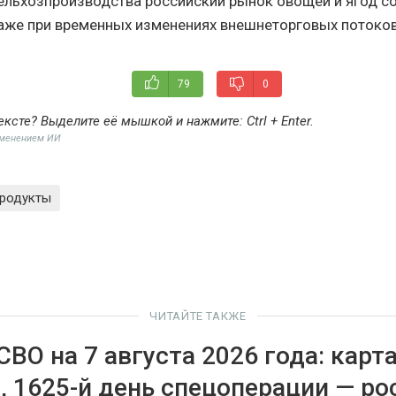
ельхозпроизводства российский рынок овощей и ягод с
аже при временных изменениях внешнеторговых потоков
79
0
ексте? Выделите её мышкой и нажмите:
Ctrl + Enter
.
именением ИИ
родукты
ЧИТАЙТЕ ТАКЖЕ
СВО на 7 августа 2026 года: карт
, 1625-й день спецоперации — ро