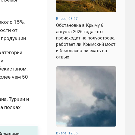
Вчера, 08:57
около 15%.
Обстановка в Крыму 6
ости от
августа 2026 года: что
происходит на полуострове,
 продукции.
работает ли Крымский мост
и безопасно ли ехать на
категории
отдых
ми
бекистаном.
олее чем 50
на, Турции и
на полках
 Армении,
Вчера, 12:36