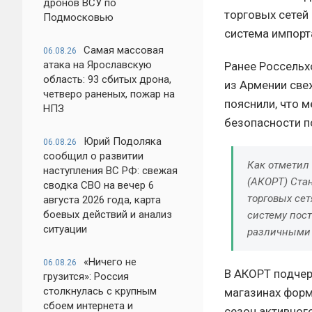
дронов ВСУ по
торговых сетей
Подмосковью
система импорт
Самая массовая
06.08.26
атака на Ярославскую
Ранее Россельх
область: 93 сбитых дрона,
из Армении свеж
четверо раненых, пожар на
пояснили, что 
НПЗ
безопасности п
Юрий Подоляка
06.08.26
сообщил о развитии
Как отметил
наступления ВС РФ: свежая
(АКОРТ) Ста
сводка СВО на вечер 6
торговых сет
августа 2026 года, карта
боевых действий и анализ
систему пос
ситуации
различными 
«Ничего не
06.08.26
В АКОРТ подчер
грузится»: Россия
столкнулась с крупным
магазинах форм
сбоем интернета и
сезон активног