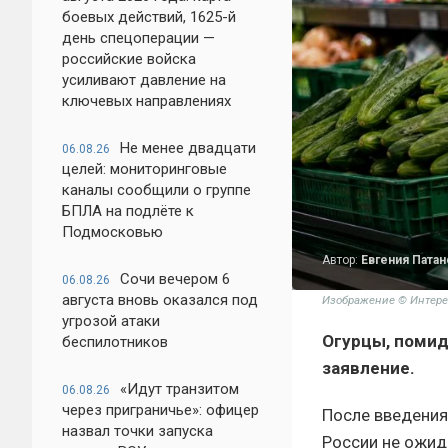
боевых действий, 1625-й
день спецоперации —
российские войска
усиливают давление на
ключевых направлениях
Не менее двадцати
06.08.26
целей: мониторинговые
каналы сообщили о группе
БПЛА на подлёте к
Подмосковью
Автор:
Евгения Патан
Сочи вечером 6
06.08.26
августа вновь оказался под
Изображение © Интере
угрозой атаки
Огурцы, помид
беспилотников
заявление.
«Идут транзитом
06.08.26
через приграничье»: офицер
После введения
назвал точки запуска
России не ожид