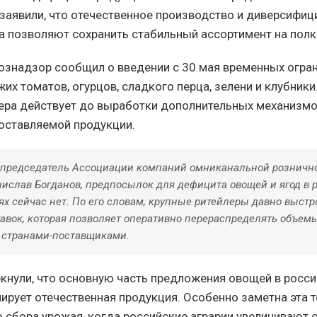
 заявили, что отечественное производство и диверсифи
а позволяют сохранить стабильный ассортимент на полк
ознадзор сообщил о введении с 30 мая временных огран
их томатов, огурцов, сладкого перца, зелени и клубники
мера действует до выработки дополнительных механизм
оставляемой продукции.
 председатель Ассоциации компаний омниканальной рознично
нислав Богданов, предпосылок для дефицита овощей и ягод в 
ях сейчас нет. По его словам, крупные ритейлеры давно выст
тавок, которая позволяет оперативно перераспределять объем
странами-поставщиками.
кнули, что основную часть предложения овощей в росси
ирует отечественная продукция. Особенно заметна эта 
о сбора урожая, когда российские аграрии увеличивают