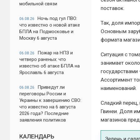
мобильной связи
поставок.
Ночь под гул ПВО:
06.08.26
Так, доля импо
что известно о новой атаке
Основным зару
БПЛА на Подмосковье и
Москву 6 августа
формата магази
Пожар на НПЗ и
06.08.26
Ситуация с том
четверо раненых: что
занимает около
известно об атаке БПЛА на
государствами 
Ярославль 6 августа
Ассортимент то
Приведут ли
наименований.
06.08.26
переговоры России и
Украины к завершению СВО:
Сладкий перец, 
что известно на 6 августа
Гвинеи. Доля им
2026 года? Последние
магазинов пред
заявления политиков
КАЛЕНДАРЬ
Зелень и сала