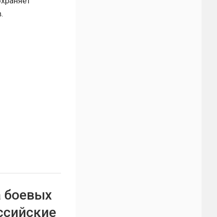
охраняет
.
а боевых
ссийские