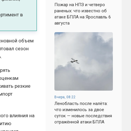
Пожар на НПЗ и четверо
я
раненых: что известно об
ортимент в
атаке БПЛА на Ярославль 6
августа
основной объем
ртовал сезон
.
ирять
 оценкам
живать резкие
импорт
Вчера, 08:22
Ленобласть после налёта:
что изменилось за двое
ого влияния на
суток — новые последствия
отражённой атаки БПЛА
витию