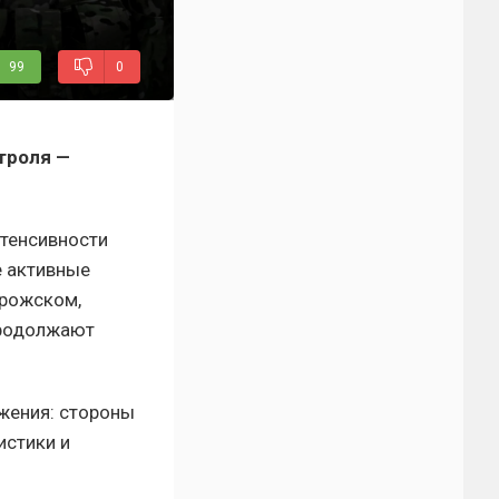
99
0
троля —
нтенсивности
е активные
орожском,
продолжают
жения: стороны
истики и