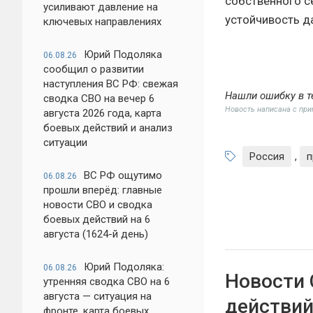
собственного с
усиливают давление на
устойчивость д
ключевых направлениях
Юрий Подоляка
06.08.26
сообщил о развитии
наступления ВС РФ: свежая
Нашли ошибку в т
сводка СВО на вечер 6
Новость написана с пр
августа 2026 года, карта
боевых действий и анализ
ситуации
Россия
,
п
ВС РФ ощутимо
06.08.26
прошли вперёд: главные
новости СВО и сводка
боевых действий на 6
августа (1624-й день)
Юрий Подоляка:
06.08.26
Новости 
утренняя сводка СВО на 6
августа — ситуация на
действий
фронте, карта боевых