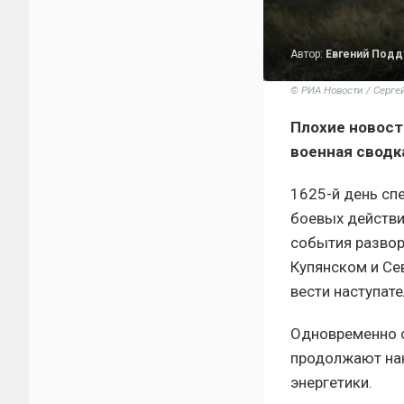
Автор:
Евгений Под
© РИА Новости / Серге
Плохие новост
военная сводка
1625-й день сп
боевых действи
события развор
Купянском и Се
вести наступат
Одновременно с
продолжают нан
энергетики.