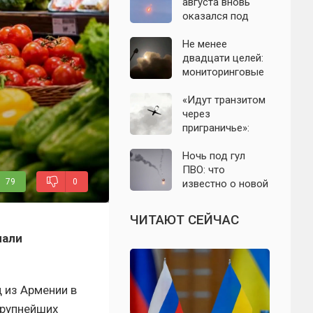
с моделью СССР
августа вновь
оказался под
угрозой атаки
беспилотников
Не менее
двадцати целей:
мониторинговые
каналы
сообщили о
«Идут транзитом
группе БПЛА на
через
подлёте к
приграничье»:
Подмосковью
офицер назвал
точки запуска
Ночь под гул
дронов ВСУ по
ПВО: что
79
0
Подмосковью
известно о новой
атаке БПЛА на
Подмосковье и
ЧИТАЮТ СЕЙЧАС
Москву 6 августа
лали
 из Армении в
крупнейших