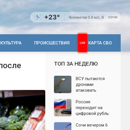
+23°
Ясно
ветер 0.6 м/с, В
СОЧИ
КУЛЬТУРА
ПРОИСШЕСТВИЯ
КАРТА СВО
ТОП ЗА НЕДЕЛЮ
после
ВСУ пытаются
дронами
атаковать
территорию
Крыма: свежие
Россия
подробности
переходит на
налёта на
цифровой рубль:
сегодня,
почему новую
06.08.2026
систему сравнили
Сочи вечером 6