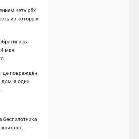
нением четырёх
есть из которых
обратилась
4 мая.
о.
, где повреждён
дом, а один
.
а беспилотника
вших нет.