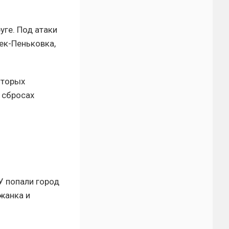
уге. Под атаки
ек-Пеньковка,
оторых
 сбросах
У попали город
жанка и