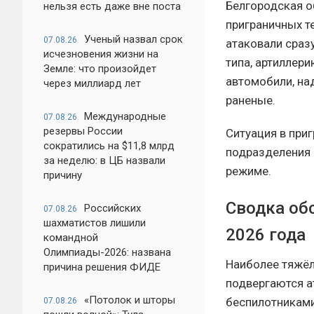
Белгородская о
нельзя есть даже вне поста
приграничных т
Ученый назвал срок
07.08.26
атаковали сраз
исчезновения жизни на
типа, артиллер
Земле: что произойдет
автомобили, на
через миллиард лет
раненые.
Международные
07.08.26
резервы России
Ситуация в при
сократились на $11,8 млрд
подразделения
за неделю: в ЦБ назвали
режиме.
причину
Сводка об
Российских
07.08.26
шахматистов лишили
2026 года
командной
Олимпиады-2026: названа
Наиболее тяжёл
причина решения ФИДЕ
подвергаются а
«Потолок и шторы
беспилотниками
07.08.26