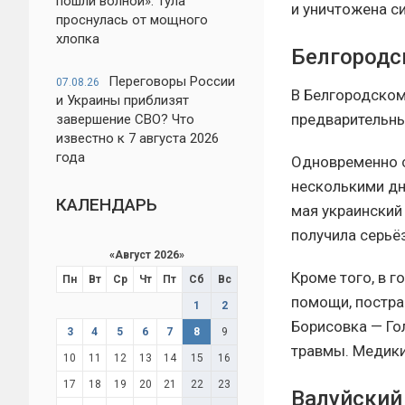
пошли волной»: Тула
и уничтожена с
проснулась от мощного
хлопка
Белгородс
Переговоры России
07.08.26
В Белгородском
и Украины приблизят
предварительны
завершение СВО? Что
известно к 7 августа 2026
года
Одновременно с
несколькими дн
КАЛЕНДАРЬ
мая украинский
получила серьё
«
Август 2026
»
Кроме того, в 
Пн
Вт
Ср
Чт
Пт
Сб
Вс
помощи, постра
1
2
Борисовка — Го
3
4
5
6
7
8
9
травмы. Медики
10
11
12
13
14
15
16
17
18
19
20
21
22
23
Валуйский