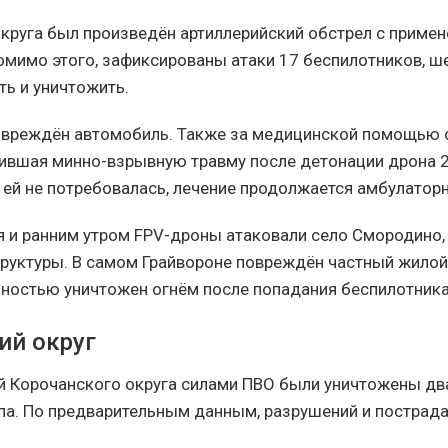
округа был произведён артиллерийский обстрел с приме
омимо этого, зафиксированы атаки 17 беспилотников, ш
ть и уничтожить.
овреждён автомобиль. Также за медицинской помощью 
ившая минно-взрывную травму после детонации дрона 2
 ей не потребовалась, лечение продолжается амбулаторн
ая и ранним утром FPV-дроны атаковали село Смородино
руктуры. В самом Грайвороне повреждён частный жилой 
ностью уничтожен огнём после попадания беспилотника
ий округ
й Корочанского округа силами ПВО были уничтожены дв
па. По предварительным данным, разрушений и пострада