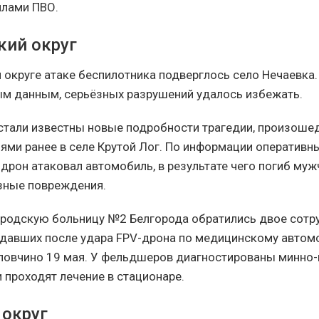
илами ПВО.
кий округ
 округе атаке беспилотника подверглось село Нечаевка.
м данным, серьёзных разрушений удалось избежать.
тали известны новые подробности трагедии, произош
ями ранее в селе Крутой Лог. По информации оперативны
 дрон атаковал автомобиль, в результате чего погиб му
зные повреждения.
городскую больницу №2 Белгорода обратились двое сотр
давших после удара FPV-дрона по медицинскому автом
ловчино 19 мая. У фельдшеров диагностированы минно
 проходят лечение в стационаре.
 округ