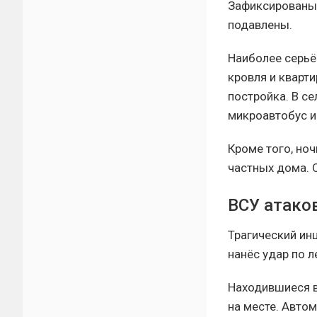
Зафиксированы 
подавлены.
Наиболее серьё
кровля и кварт
постройка. В с
микроавтобус и
Кроме того, но
частных дома. О
ВСУ атако
Трагический ин
нанёс удар по 
Находившиеся в
на месте. Авто