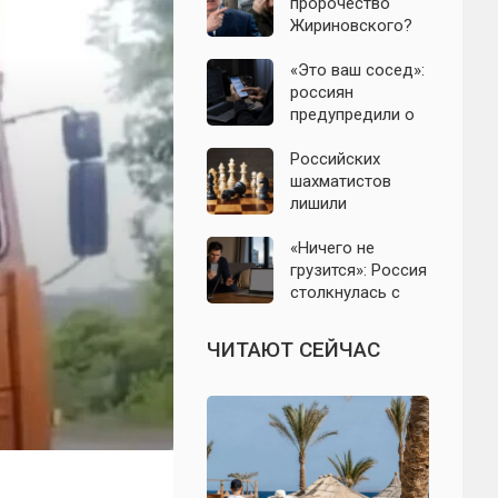
православным
пророчество
нельзя есть даже
Жириновского?
вне поста
Почему
Зеленский вновь
«Это ваш сосед»:
отказался от
россиян
выборов на
предупредили о
Украине
новой схеме
мошенников с
Российских
опасными
шахматистов
файлами
лишили
командной
Олимпиады-2026:
«Ничего не
названа причина
грузится»: Россия
решения ФИДЕ
столкнулась с
крупным сбоем
интернета и
ЧИТАЮТ СЕЙЧАС
мобильной связи