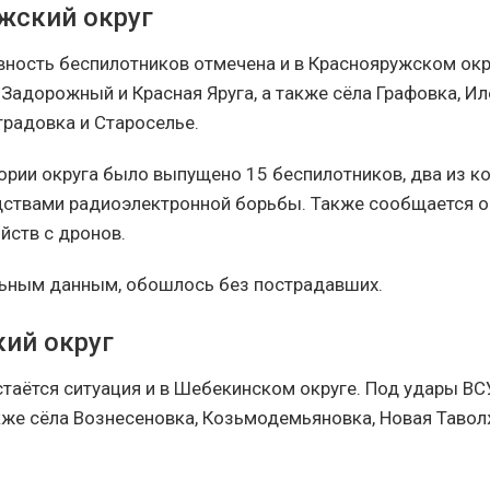
жский округ
вность беспилотников отмечена и в Краснояружском окр
 Задорожный и Красная Яруга, а также сёла Графовка, Ил
традовка и Староселье.
тории округа было выпущено 15 беспилотников, два из к
ствами радиоэлектронной борьбы. Также сообщается о
йств с дронов.
ьным данным, обошлось без пострадавших.
ий округ
таётся ситуация и в Шебекинском округе. Под удары ВС
кже сёла Вознесеновка, Козьмодемьяновка, Новая Тавол