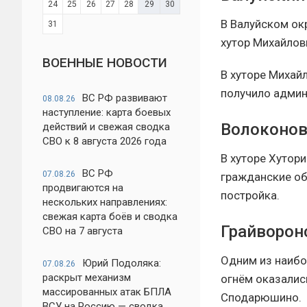
24
25
26
27
28
29
30
В Валуйском ок
31
хутор Михайлов
ВОЕННЫЕ НОВОСТИ
В хуторе Михай
получило админ
ВС РФ развивают
08.08.26
наступление: карта боевых
Волоконов
действий и свежая сводка
СВО к 8 августа 2026 года
В хуторе Хутор
ВС РФ
07.08.26
гражданские об
продвигаются на
постройка.
нескольких направлениях:
свежая карта боёв и сводка
Грайворон
СВО на 7 августа
Одним из наибо
Юрий Подоляка:
07.08.26
раскрыт механизм
огнём оказалис
массированных атак БПЛА
Сподарюшино.
ВСУ на Россию — сводка