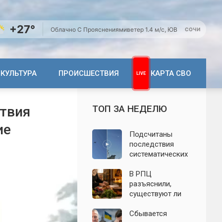
+27°
Облачно С Прояснениями
ветер 1.4 м/с, ЮВ
СОЧИ
КУЛЬТУРА
ПРОИСШЕСТВИЯ
КАРТА СВО
ТОП ЗА НЕДЕЛЮ
ствия
ие
Подсчитаны
последствия
систематических
атак БПЛА на
Ленинградскую
В РПЦ
область: что
разъяснили,
известно к 7
существуют ли
августа 2026 года
продукты,
которые
Сбывается