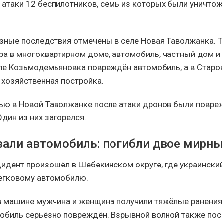
атаки 12 беспилотников, семь из которых были уничто
зные последствия отмечены в селе Новая Таволжанка.
ира в многоквартирном доме, автомобиль, частный дом и
еле Козьмодемьяновка повреждён автомобиль, а в Стар
 хозяйственная постройка.
чью в Новой Таволжанке после атаки дронов были повр
дин из них загорелся.
вали автомобиль: погибли двое мирн
цидент произошёл в Шебекинском округе, где украински
легковому автомобилю.
 машине мужчина и женщина получили тяжёлые ранения
мобиль серьёзно повреждён. Взрывной волной также пос