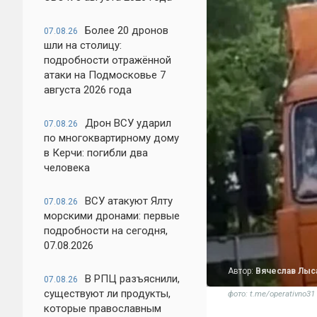
Более 20 дронов
07.08.26
шли на столицу:
подробности отражённой
атаки на Подмосковье 7
августа 2026 года
Дрон ВСУ ударил
07.08.26
по многоквартирному дому
в Керчи: погибли два
человека
ВСУ атакуют Ялту
07.08.26
морскими дронами: первые
подробности на сегодня,
07.08.2026
Автор:
Вячеслав Лыс
В РПЦ разъяснили,
07.08.26
существуют ли продукты,
фото: t.me/operativno31
которые православным