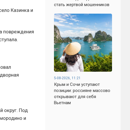
стать жертвой мошенников
село Казинка и
ка повреждения
ступала.
ковал
адворная
5-08-2026, 11:21
Крым и Сочи уступают
позиции: россияне массово
открывают для себя
Вьетнам
й округ. Под
Смородино и