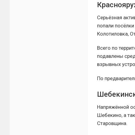
Краснояру
Серьёзная акти
попали посёлки
Колотиловка, О
Всего по терри
подавлены сред
взрывных устро
По предварител
Шебекинск
Напряжённой ос
Шебекино, а та
Старовщина.