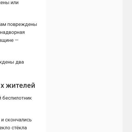
жены или
 Там повреждены
 надворная
овщине —
еждены два
ых жителей
й беспилотник
 и скончались
екло стёкла