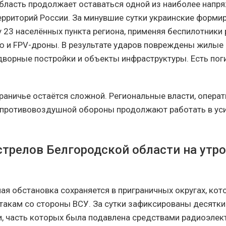
бласть продолжает оставаться одной из наиболее напр
ерриторий России. За минувшие сутки украинские форми
у 23 населённых пункта региона, применяя беспилотники
ию и FPV-дроны. В результате ударов повреждены жилые
дворные постройки и объекты инфраструктуры. Есть пог
граничье остаётся сложной. Региональные власти, опера
 противовоздушной обороны продолжают работать в ус
стрелов Белгородской области на утро
ая обстановка сохраняется в приграничных округах, кот
такам со стороны ВСУ. За сутки зафиксированы десятки
, часть которых была подавлена средствами радиоэле