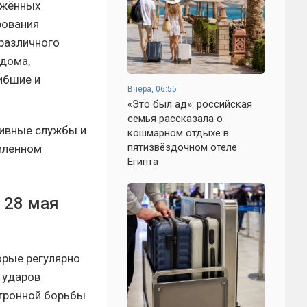
яжённых
рования
 различного
 дома,
ибшие и
Вчера, 06:55
«Это был ад»: российская
семья рассказала о
тивные службы и
кошмарном отдыхе в
пятизвёздочном отеле
иленном
Египта
 28 мая
орые регулярно
 ударов
ктронной борьбы