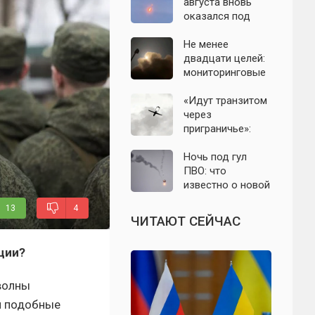
с моделью СССР
августа вновь
оказался под
угрозой атаки
беспилотников
Не менее
двадцати целей:
мониторинговые
каналы
сообщили о
«Идут транзитом
группе БПЛА на
через
подлёте к
приграничье»:
Подмосковью
офицер назвал
точки запуска
Ночь под гул
дронов ВСУ по
ПВО: что
Подмосковью
известно о новой
атаке БПЛА на
13
4
Подмосковье и
ЧИТАЮТ СЕЙЧАС
Москву 6 августа
ции?
волны
и подобные