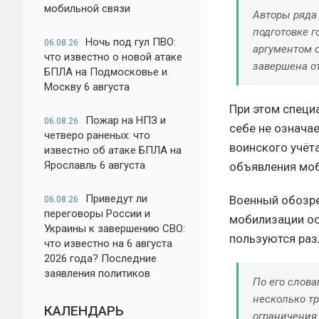
мобильной связи
Авторы ряда 
подготовке 
Ночь под гул ПВО:
06.08.26
аргументом 
что известно о новой атаке
завершена о
БПЛА на Подмосковье и
Москву 6 августа
При этом специ
Пожар на НПЗ и
06.08.26
себе не означа
четверо раненых: что
воинского учёт
известно об атаке БПЛА на
Ярославль 6 августа
объявления мо
Приведут ли
Военный обозре
06.08.26
переговоры России и
мобилизации ос
Украины к завершению СВО:
пользуются ра
что известно на 6 августа
2026 года? Последние
заявления политиков
По его слов
несколько т
КАЛЕНДАРЬ
ограничения