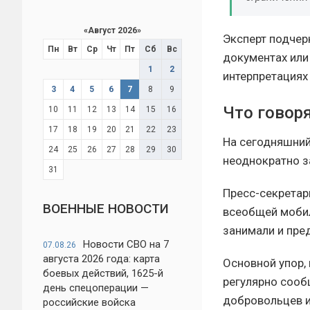
«
Август 2026
»
Эксперт подчер
Пн
Вт
Ср
Чт
Пт
Сб
Вс
документах или
1
2
интерпретациях
3
4
5
6
7
8
9
Что говор
10
11
12
13
14
15
16
17
18
19
20
21
22
23
На сегодняшний
24
25
26
27
28
29
30
неоднократно з
31
Пресс-секретар
ВОЕННЫЕ НОВОСТИ
всеобщей мобил
занимали и пре
Новости СВО на 7
07.08.26
августа 2026 года: карта
Основной упор, 
боевых действий, 1625-й
регулярно сооб
день спецоперации —
добровольцев и
российские войска