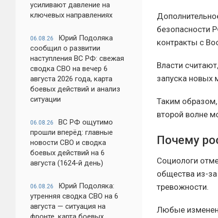
усиливают давление на
ключевых направлениях
Дополнительное
безопасности Р
Юрий Подоляка
06.08.26
контракты с Во
сообщил о развитии
наступления ВС РФ: свежая
Власти считают
сводка СВО на вечер 6
запуска новых
августа 2026 года, карта
боевых действий и анализ
ситуации
Таким образом,
второй волне м
ВС РФ ощутимо
06.08.26
прошли вперёд: главные
Почему ро
новости СВО и сводка
боевых действий на 6
Социологи отме
августа (1624-й день)
общества из-за
Юрий Подоляка:
тревожности.
06.08.26
утренняя сводка СВО на 6
августа — ситуация на
Любые изменени
фронте, карта боевых