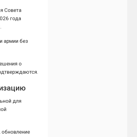
я Совета
2026 года
.
и армии без
решения о
подтверждаются.
лизацию
льной для
ной
, обновление