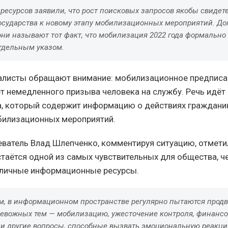
ресурсов заявили, что рост поисковых запросов якобы свидете
государства к новому этапу мобилизационных мероприятий. 
они называют тот факт, что мобилизация 2022 года формально
тдельным указом.
алисты обращают внимание: мобилизационное предписа
ет немедленного призыва человека на службу. Речь идёт
а, который содержит информацию о действиях гражданин
билизационных мероприятий.
ватель Влад Шлепченко, комментируя ситуацию, отметил
таётся одной из самых чувствительных для общества, ч
зличные информационные ресурсы.
ам, в информационном пространстве регулярно пытаются продв
ревожных тем — мобилизацию, ужесточение контроля, финанс
 и другие вопросы, способные вызвать эмоциональную реакци