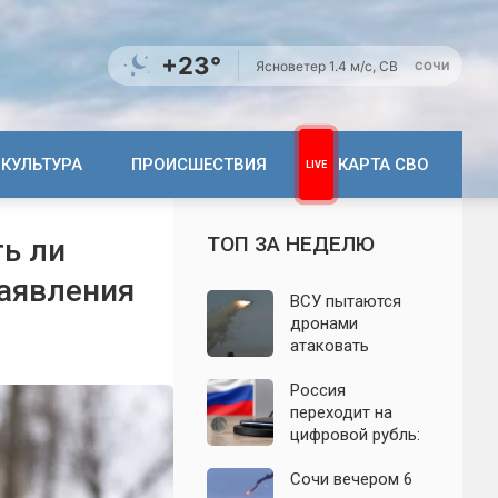
+23°
Ясно
ветер 1.4 м/с, СВ
СОЧИ
КУЛЬТУРА
ПРОИСШЕСТВИЯ
КАРТА СВО
ТОП ЗА НЕДЕЛЮ
ть ли
заявления
ВСУ пытаются
дронами
атаковать
территорию
Крыма: свежие
Россия
подробности
переходит на
налёта на
цифровой рубль:
сегодня,
почему новую
06.08.2026
систему сравнили
Сочи вечером 6