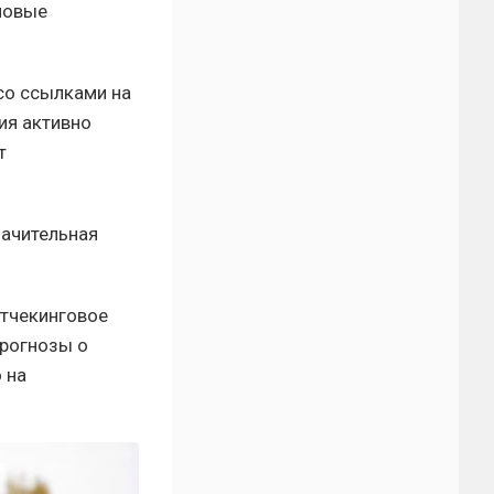
новые
со ссылками на
ия активно
т
начительная
ктчекинговое
прогнозы о
 на