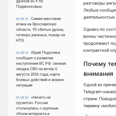
дронов ВСУ по
разговоры регул
Подмосковью
Любые сообщени
деятельностью
Самая массовая
06.08.26
атака на Ярославскую
Однако по сост
область: 93 сбитых дрона,
четверо раненых, пожар на
волны частично
НПЗ
продолжают под
контрактной сл
Юрий Подоляка
06.08.26
сообщил о развитии
Почему те
наступления ВС РФ: свежая
сводка СВО на вечер 6
внимания
августа 2026 года, карта
боевых действий и анализ
Одной из причи
ситуации
Telegram-канал
«Ничего не
06.08.26
стране. Поводо
грузится»: Россия
термину «мобил
столкнулась с крупным
сбоем интернета и