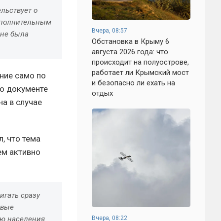
льствует о
Дополнительным
Вчера, 08:57
 не была
Обстановка в Крыму 6
августа 2026 года: что
происходит на полуострове,
работает ли Крымский мост
ние само по
и безопасно ли ехать на
 о документе
отдых
а в случае
, что тема
ем активно
игать сразу
овые
Вчера, 08:22
ю населения.