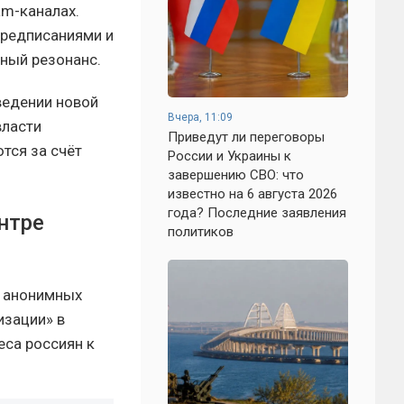
am-каналах.
предписаниями и
ный резонанс.
ведении новой
Вчера, 11:09
власти
Приведут ли переговоры
тся за счёт
России и Украины к
завершению СВО: что
известно на 6 августа 2026
года? Последние заявления
нтре
политиков
е анонимных
изации» в
еса россиян к