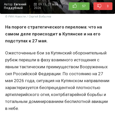
Автор:
Евгений
09:15, 27 мая
57
3
Поддубный
2026
© РИА Новости / Сергей Бобылев
На пороге стратегического перелома: что на
самом деле происходит в Купянске и на его
подступах к 27 мая.
Ожесточенные бои за Купянский оборонительный
рубеж перешли в фазу взаимного истощения с
явным тактическим преимуществом Вооруженных
сил Российской Федерации. По состоянию на 27
мая 2026 года, ситуация на Купянском направлении
характеризуется беспрецедентной плотностью
артиллерийского огня, контрбатарейной борьбы и
тотальным доминированием беспилотной авиации
в небе.