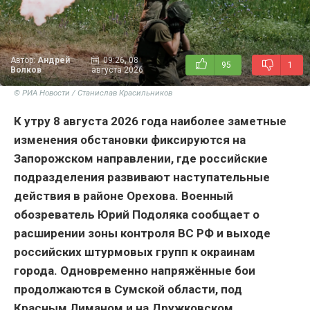
Автор:
Андрей
09:26, 08
95
1
Волков
августа 2026
© РИА Новости / Станислав Красильников
К утру 8 августа 2026 года наиболее заметные
изменения обстановки фиксируются на
Запорожском направлении, где российские
подразделения развивают наступательные
действия в районе Орехова. Военный
обозреватель Юрий Подоляка сообщает о
расширении зоны контроля ВС РФ и выходе
российских штурмовых групп к окраинам
города. Одновременно напряжённые бои
продолжаются в Сумской области, под
Красным Лиманом и на Дружковском