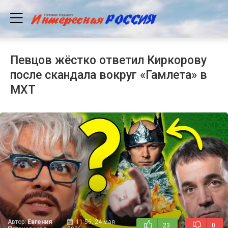
Певцов жёстко ответил Киркорову
после скандала вокруг «Гамлета» в
МХТ
Автор:
Евгения
11:56, 24 мая
23
0