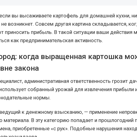
о если вы высаживаете картофель для домашней кухни, н
 не возникнет. Совсем другая картина складывается, ко
т приносить прибыль. В такой ситуации ваши действия м
ься как предпринимательская активность.
город: когда выращенная картошка мо
 вне закона
пециалист, административная ответственность грозит да
н использует собранный урожай для извлечения прибыли 
онодательные нормы.
 ведущий к денежному взысканию, — применение непров
о материала. В эту категорию попадает и прошлогодний
емена, приобретенные «с рук». Подобные нарушения нахо
ельхознадзора.