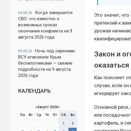
Когда завершится
09.08.26
Это значит, чт
СВО: что известно о
претензий к вам
возможных сроках
урожая начинаю
окончания конфликта на 9
августа 2026 года
квалифицироват
Ночь под сиренами:
09.08.26
Закон и о
ВСУ атаковали Крым
беспилотниками — свежие
оказаться
подробности на 9 августа
2026 года
Как поясняет с
случае, если о
КАЛЕНДАРЬ
игнорирует зак
Основной риск,
«
Август 2026
»
или посадочног
Пн
Вт
Ср
Чт
Пт
Сб
Вс
картофель, и с
1
2
контролем Росс