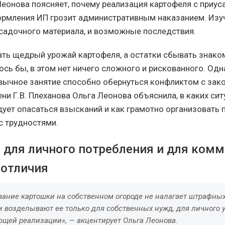
Леонова поясняет, почему реализация картофеля с приу
ормления ИП грозит административным наказанием. Изу
адочного материала, и возможные последствия.
ать щедрый урожай картофеля, а остатки сбывать знако
сь бы, в этом нет ничего сложного и рискованного. Одн
вычное занятие способно обернуться конфликтом с зак
ни Г.В. Плеханова Ольга Леонова объяснила, в каких сит
ует опасаться взысканий и как грамотно организовать 
с трудностями.
 для личного потребления и для комм
отличия
вание картошки на собственном огороде не налагает штрафных
и возделывают ее только для собственных нужд, для личного 
ющей реализации», — акцентирует Ольга Леонова.