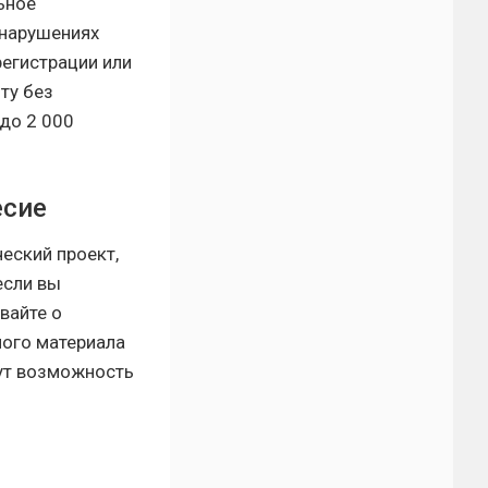
ьное
онарушениях
егистрации или
ту без
до 2 000
есие
еский проект,
если вы
вайте о
ого материала
дут возможность