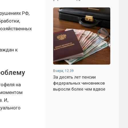
арушениях РФ,
бработки,
хозяйственных
раждан к
роблему
Вчера, 12:39
За десять лет пенсии
федеральных чиновников
тофеля на
выросли более чем вдвое
 моментом
. И,
дуального