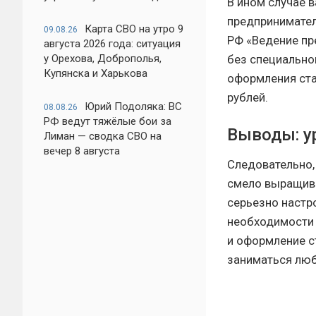
В ином случае 
предпринимател
Карта СВО на утро 9
09.08.26
РФ «Ведение пр
августа 2026 года: ситуация
без специально
у Орехова, Доброполья,
Купянска и Харькова
оформления ста
рублей.
Юрий Подоляка: ВС
08.08.26
РФ ведут тяжёлые бои за
Выводы: у
Лиман — сводка СВО на
вечер 8 августа
Следовательно,
смело выращива
серьезно настр
необходимости 
и оформление с
заниматься люб