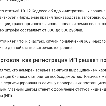
 со статьей 10.12 Кодекса об административных правон
ентирует «Нарушение правил производства, заготовки, о
изации, транспортировки и использования семян сельско
ер штрафа составляет от 300 до 500 рублей.
точняет, что, к счастью, случаи привлечения обычных г
и по данной статье встречаются редко.
орговля: как регистрация ИП решает п
для тех, кто намерен всерьез заняться выращиванием кар
изация бизнеса становится необходимостью. Ключевым
ка сертифицированных семян у проверенных поставщиков
мым главным шагом станет оформление статуса индиви
я (ИП).