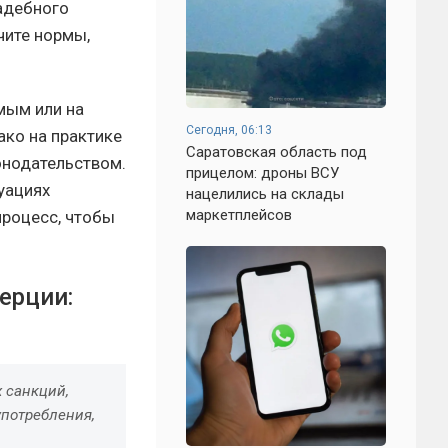
садебного
чите нормы,
мым или на
Сегодня, 06:13
ако на практике
Саратовская область под
онодательством.
прицелом: дроны ВСУ
уациях
нацелились на склады
маркетплейсов
процесс, чтобы
ерции:
 санкций,
употребления,