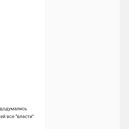
 додумались.
й все "власти"