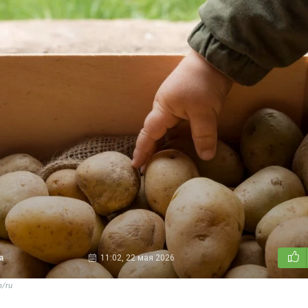
а
11:02, 22 мая 2026
m/ru