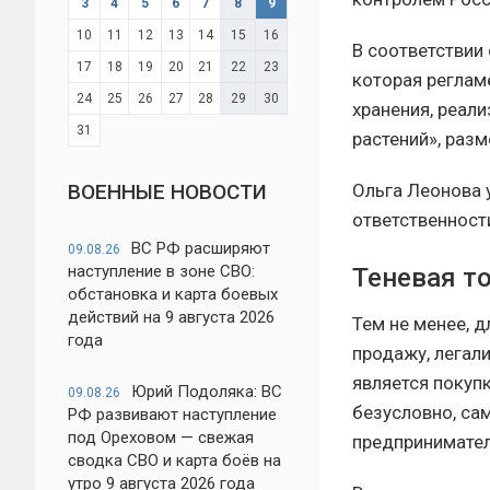
3
4
5
6
7
8
9
10
11
12
13
14
15
16
В соответствии
17
18
19
20
21
22
23
которая реглам
24
25
26
27
28
29
30
хранения, реал
31
растений», разм
Ольга Леонова у
ВОЕННЫЕ НОВОСТИ
ответственност
ВС РФ расширяют
09.08.26
наступление в зоне СВО:
Теневая т
обстановка и карта боевых
действий на 9 августа 2026
Тем не менее, 
года
продажу, легал
является покуп
Юрий Подоляка: ВС
09.08.26
безусловно, са
РФ развивают наступление
под Ореховом — свежая
предпринимател
сводка СВО и карта боёв на
утро 9 августа 2026 года