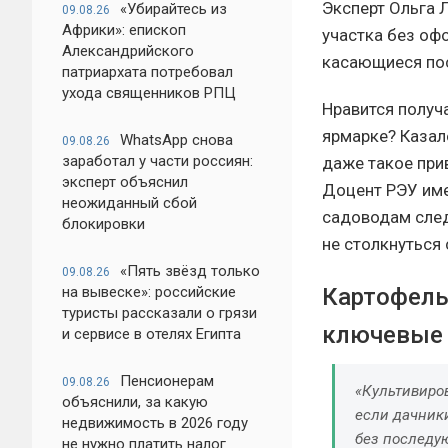
Эксперт Ольга 
«Убирайтесь из
09.08.26
Африки»: епископ
участка без оф
Александрийского
касающиеся пос
патриархата потребовал
ухода священников РПЦ
Нравится получ
ярмарке? Казало
WhatsApp снова
09.08.26
заработал у части россиян:
даже такое при
эксперт объяснил
Доцент РЭУ име
неожиданный сбой
садоводам след
блокировки
не столкнуться 
«Пять звёзд только
09.08.26
Картофель
на вывеске»: российские
туристы рассказали о грязи
ключевые 
и сервисе в отелях Египта
Пенсионерам
09.08.26
«Культивиро
объяснили, за какую
если дачник
недвижимость в 2026 году
без последу
не нужно платить налог