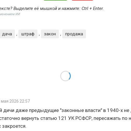
ексте? Выделите её мышкой и нажмите:
Ctrl + Enter
.
именением ИИ
дача
,
штраф
,
закон
,
продажа
 мая 2026 22:57
й дичи даже предыдущие "законные власти" в 1940-х не
статочно вернуть статью 121 УК РСФСР, пересажать по не
с закроется.