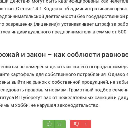
ваши действия могут быть квалифицированы как нелегал
ьство. Статья 14.1 Кодекса об административных прав
едпринимательской деятельности без государственной р
го разрешения (лицензии)» устанавливает штраф за рабо
туса индивидуального предпринимателя в сумме от 500 
рожай и закон – как соблюсти равнов
 если вы не намерены делать из своего огорода коммерч
йте картофель для собственного потребления. Однако 
оены выйти на рынок с собственной продукцией, не забы
следовать правовым нормам. Грамотный подбор семенн
татуса ИП уберегут вас от нежелательных санкций и да
имым хобби, не нарушая законодательство.
33
1