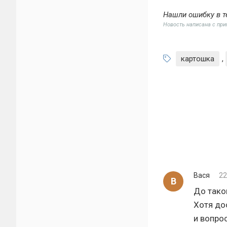
Нашли ошибку в т
Новость написана с пр
картошка
,
Вася
22
В
До тако
Хотя до
и вопро