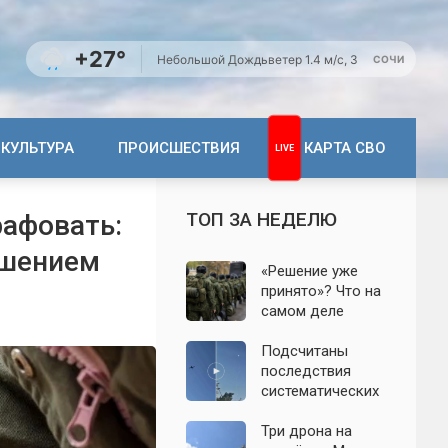
+27°
Небольшой Дождь
ветер 1.4 м/с, З
СОЧИ
КУЛЬТУРА
ПРОИСШЕСТВИЯ
КАРТА СВО
ТОП ЗА НЕДЕЛЮ
рафовать:
ушением
«Решение уже
принято»? Что на
самом деле
известно о
мобилизации
Подсчитаны
осенью 2026
последствия
года. Указ № 419,
систематических
взломанный
атак БПЛА на
канал и осенние
Ленинградскую
Три дрона на