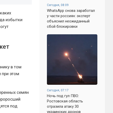
Сегодня, 08:09
WhatsApp снова заработал
икаких
у части россиян: эксперт
гда избытки
объяснил неожиданный
огут
сбой блокировки
жет
чнику в том
и при этом
Сегодня, 07:17
еренных семян
Ночь под гул ПВО:
 проросший
Ростовская область
дятся под
отразила атаку 30
украинских дронов