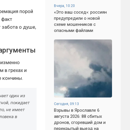
Вчера, 10:20
кремация порой
«Это ваш сосед»: россиян
предупредили о новой
 факт
схеме мошенников с
 забота о душе,
опасными файлами
раргументы
еизменно
м в грехах и
е кончины.
чает один из
тной, покидает
Сегодня, 09:13
ло, не имеет
Взрывы в Ярославле 6
августа 2026: 88 сбитых
ловека в
дронов, сгоревший дом и
перекрытый выезд на