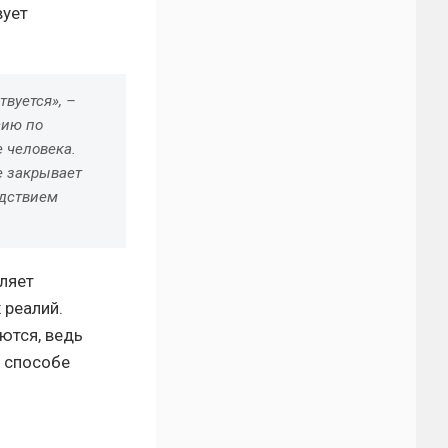
вует
твуется», –
сию по
 человека.
е закрывает
едствием
вляет
 реалий.
ются, ведь
а способе