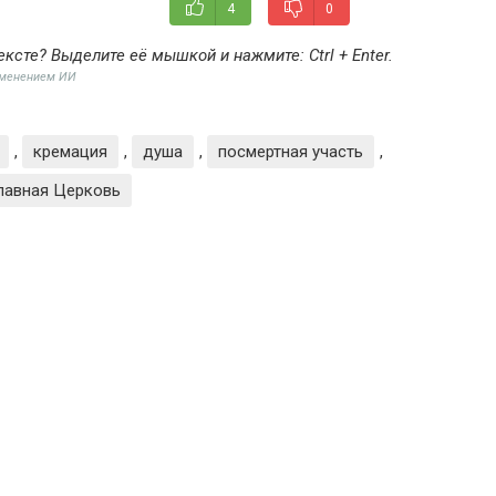
4
0
ексте? Выделите её мышкой и нажмите:
Ctrl + Enter
.
именением ИИ
,
кремация
,
душа
,
посмертная участь
,
лавная Церковь