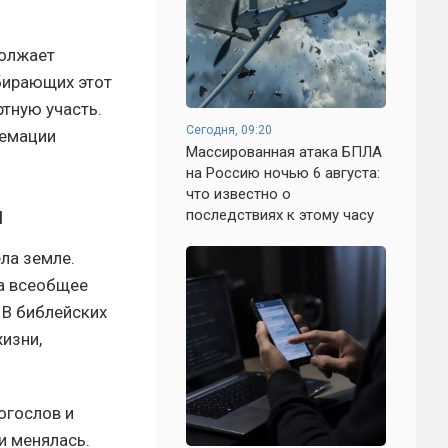
должает
бирающих этот
ртную участь.
Сегодня, 09:20
ремации
Массированная атака БПЛА
на Россию ночью 6 августа:
что известно о
и
последствиях к этому часу
ла земле.
а всеобщее
 В библейских
изни,
огослов и
и менялась.