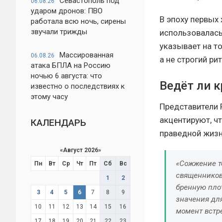
Севастополь под
06.08.26
ударом дронов: ПВО
В эпоху первых
работала всю ночь, сирены
звучали трижды
использовалась
указывает на т
Массированная
06.08.26
а не строгий ри
атака БПЛА на Россию
ночью 6 августа: что
Ведёт ли 
известно о последствиях к
этому часу
Представители 
акцентируют, чт
КАЛЕНДАРЬ
праведной жизнь
«
Август 2026
»
«Сожжение те
Пн
Вт
Ср
Чт
Пт
Сб
Вс
священников
1
2
бренную плот
3
4
5
6
7
8
9
значения для
10
11
12
13
14
15
16
момент встре
17
18
19
20
21
22
23