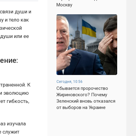
Москву
освязи души и
у и тело как
изической
 души или ее
ение:
Сегодня, 10:56
траненной. К
Сбывается пророчество
 и эволюцию
Жириновского? Почему
ет гибкость,
Зеленский вновь отказался
от выборов на Украине
аз изучала
е служит