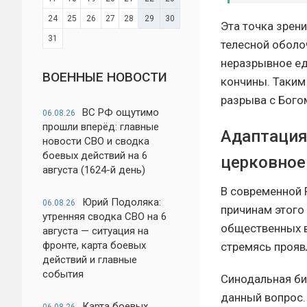
24
25
26
27
28
29
30
Эта точка зрен
31
телесной оболо
неразрывное ед
ВОЕННЫЕ НОВОСТИ
кончины. Таким 
разрыва с Бого
ВС РФ ощутимо
06.08.26
прошли вперёд: главные
Адаптация
новости СВО и сводка
боевых действий на 6
церковное
августа (1624-й день)
В современной 
Юрий Подоляка:
06.08.26
причинам этого
утренняя сводка СВО на 6
общественных в
августа — ситуация на
фронте, карта боевых
стремясь прояв
действий и главные
события
Синодальная би
данный вопрос.
Карта боевых