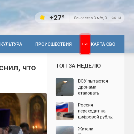
+27°
Ясно
ветер 3 м/с, З
СОЧИ
КУЛЬТУРА
ПРОИСШЕСТВИЯ
КАРТА СВО
ТОП ЗА НЕДЕЛЮ
снил, что
ВСУ пытаются
дронами
атаковать
территорию
Крыма: свежие
Россия
подробности
переходит на
налёта на
цифровой рубль:
сегодня,
почему новую
06.08.2026
систему сравнили
Жители