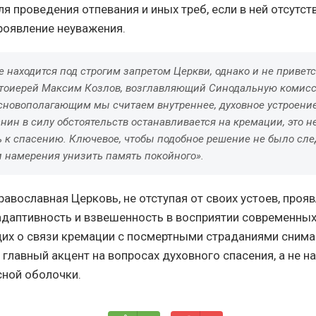
я проведения отпевания и иных треб, если в ней отсутст
роявление неуважения.
 находится под строгим запретом Церкви, однако и не приветс
отоиерей Максим Козлов, возглавляющий Синодальную комис
Основополагающим мы считаем внутреннее, духовное устроение
нин в силу обстоятельств останавливается на кремации, это н
ть к спасению. Ключевое, чтобы подобное решение не было сл
и намерения унизить память покойного».
равославная Церковь, не отступая от своих устоев, проя
даптивность и взвешенность в восприятии современных
их о связи кремации с посмертными страданиями снима
главный акцент на вопросах духовного спасения, а не н
сной оболочки.