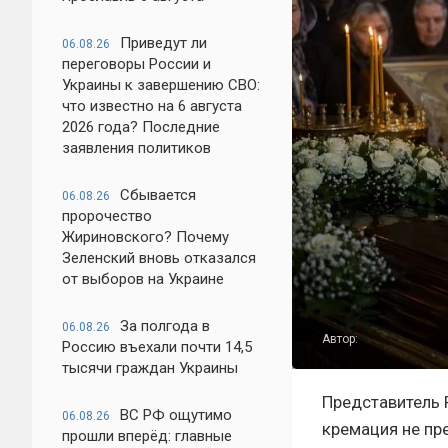
Приведут ли
06.08.26
переговоры России и
Украины к завершению СВО:
что известно на 6 августа
2026 года? Последние
заявления политиков
Сбывается
06.08.26
пророчество
Жириновского? Почему
Зеленский вновь отказался
от выборов на Украине
За полгода в
06.08.26
Автор:
Россию въехали почти 14,5
тысячи граждан Украины
Представитель 
ВС РФ ощутимо
06.08.26
кремация не пр
прошли вперёд: главные