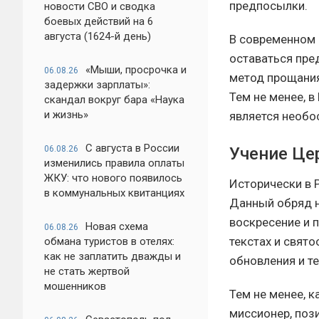
предпосылки.
новости СВО и сводка
боевых действий на 6
августа (1624-й день)
В современном 
оставаться пре
«Мыши, просрочка и
06.08.26
метод прощания
задержки зарплаты»:
Тем не менее, в
скандал вокруг бара «Наука
и жизнь»
является необо
С августа в России
Учение Це
06.08.26
изменились правила оплаты
ЖКУ: что нового появилось
Исторически в 
в коммунальных квитанциях
Данный обряд 
воскресение и 
Новая схема
06.08.26
текстах и свят
обмана туристов в отелях:
как не заплатить дважды и
обновления и т
не стать жертвой
мошенников
Тем не менее, 
миссионер, поз