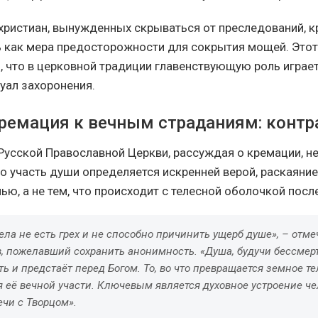
 христиан, вынужденных скрываться от преследований, 
 как мера предосторожности для сокрытия мощей. Этот
о, что в церковной традиции главенствующую роль играет
туал захоронения.
кремация к вечным страданиям: конт
Русской Православной Церкви, рассуждая о кремации, н
о участь души определяется искренней верой, раскаяние
ю, а не тем, что происходит с телесной оболочкой посл
ла не есть грех и не способно причинить ущерб душе», – отме
, пожелавший сохранить анонимность. «Душа, будучи бессмер
ь и предстаёт перед Богом. То, во что превращается земное те
 её вечной участи. Ключевым является духовное устроение че
чи с Творцом».