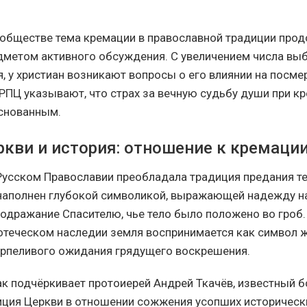
обществе тема кремации в православной традиции про
дметом активного обсуждения. С увеличением числа вы
, у христиан возникают вопросы о его влиянии на посме
 РПЦ указывают, что страх за вечную судьбу души при к
снованным.
ркви и история: отношение к кремаци
Русском Православии преобладала традиция предания те
наполнен глубокой символикой, выражающей надежду н
подражание Спасителю, чье тело было положено во гроб.
оотеческом наследии земля воспринимается как символ ж
ерпеливого ожидания грядущего воскрешения.
как подчёркивает протоиерей Андрей Ткачёв, известный б
иция Церкви в отношении сожжения усопших историческ