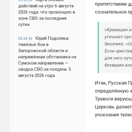
06.08.26
препятствием дл
действий на утро 6 августа
сознательное п
2026 года: что произошло в
зоне СВО за последние
сутки
«Кремация не
уточняет пр
Юрий Подоляка:
05.08.26
биоэтике. «
тяжёлые бои в
Запорожской области и
Если христиа
напряжённая обстановка на
для него пу
Сумском направлении —
безверия ил
сводка СВО на полдень 5
августа 2026 года
Итак, Русская П
определённую а
Тревоги верующ
Церковь делает 
упокоения теле