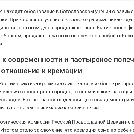
ия находит обоснование в богословском учении о взаим
чки. Православное учение о человеке рассматривает душ
инство, при этом душа продолжает свое бытие после ф
образом, предание тела огню не влечет за собой гибели
м.
 к современности и пастырское попеч
 отношение к кремации
России практика кремации становится все более распрос
 явления относят рост городов, экономические факторы
зглядов. В ответ на эти тенденции Церковь демонстриру
лять пастырское внимание к своей пастве.
оэтическая комиссия Русской Православной Церкви не р
 Итогом стало заключение, что кремация сама по себе н