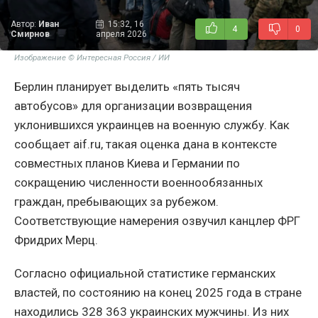
Автор:
Иван
15:32, 16
4
0
Смирнов
апреля 2026
Изображение © Интересная Россия / ИИ
Берлин планирует выделить «пять тысяч
автобусов» для организации возвращения
уклонившихся украинцев на военную службу. Как
сообщает aif.ru, такая оценка дана в контексте
совместных планов Киева и Германии по
сокращению численности военнообязанных
граждан, пребывающих за рубежом.
Соответствующие намерения озвучил канцлер ФРГ
Фридрих Мерц.
Согласно официальной статистике германских
властей, по состоянию на конец 2025 года в стране
находились 328 363 украинских мужчины. Из них