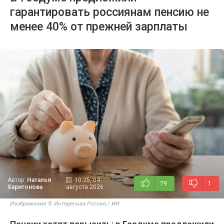
гарантировать россиянам пенсию не
менее 40% от прежней зарплаты
Автор:
Наталья
10:25, 04
79
1
Харитонова
августа 2026
Изображение © Интересная Россия / ИИ
Пенсии хотят повысить: в Госдуме предложили