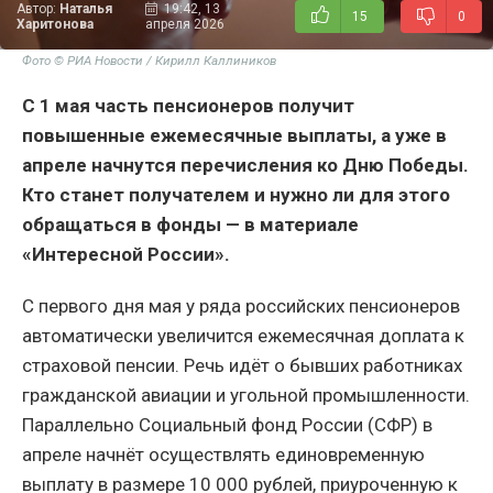
Автор:
Наталья
19:42, 13
15
0
Харитонова
апреля 2026
Фото © РИА Новости / Кирилл Каллиников
С 1 мая часть пенсионеров получит
повышенные ежемесячные выплаты, а уже в
апреле начнутся перечисления ко Дню Победы.
Кто станет получателем и нужно ли для этого
обращаться в фонды — в материале
«Интересной России».
С первого дня мая у ряда российских пенсионеров
автоматически увеличится ежемесячная доплата к
страховой пенсии. Речь идёт о бывших работниках
гражданской авиации и угольной промышленности.
Параллельно Социальный фонд России (СФР) в
апреле начнёт осуществлять единовременную
выплату в размере 10 000 рублей, приуроченную к