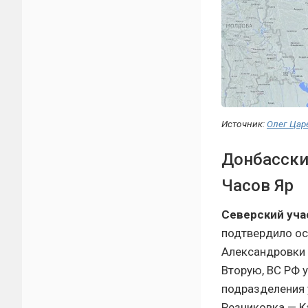
Источник:
Олег Цар
Донбасски
Часов Яр
Северский учас
подтвердило ос
Александровки 
Вторую, ВС РФ 
подразделения 
Резниковка — К