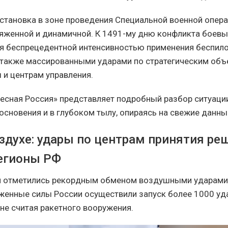
становка в зоне проведения Специальной военной опера
яженной и динамичной. К 1491-му дню конфликта боевы
я беспрецедентной интенсивностью применения беспило
а также массированными ударами по стратегическим об
 и центрам управления.
есная Россия» представляет подробный разбор ситуации
основения и в глубоком тылу, опираясь на свежие данны
здухе: удары по центрам принятия ре
регионы РФ
и отметились рекордным обменом воздушными ударами.
уженные силы России осуществили запуск более 1000 у
 не считая ракетного вооружения.