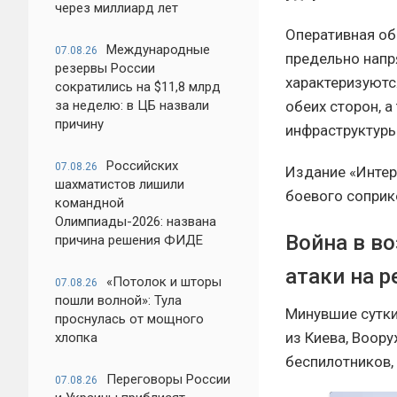
через миллиард лет
Оперативная об
Международные
07.08.26
предельно напр
резервы России
характеризуютс
сократились на $11,8 млрд
обеих сторон, 
за неделю: в ЦБ назвали
причину
инфраструктуры
Российских
07.08.26
Издание «Интер
шахматистов лишили
боевого соприк
командной
Олимпиады-2026: названа
Война в во
причина решения ФИДЕ
атаки на 
«Потолок и шторы
07.08.26
пошли волной»: Тула
Минувшие сутк
проснулась от мощного
из Киева, Воор
хлопка
беспилотников,
Переговоры России
07.08.26