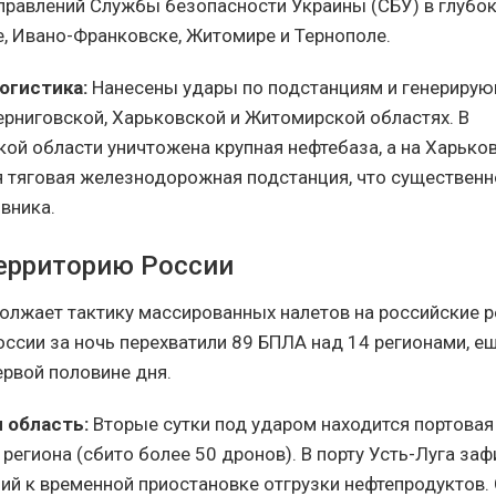
правлений Службы безопасности Украины (СБУ) в глубо
е, Ивано-Франковске, Житомире и Тернополе.
огистика:
Нанесены удары по подстанциям и генериру
рниговской, Харьковской и Житомирской областях. В
ой области уничтожена крупная нефтебаза, а на Харьк
я тяговая железнодорожная подстанция, что существен
вника.
территорию России
олжает тактику массированных налетов на российские р
ссии за ночь перехватили 89 БПЛА над 14 регионами, е
ервой половине дня.
 область:
Вторые сутки под ударом находится портовая
региона (сбито более 50 дронов). В порту Усть-Луга за
ий к временной приостановке отгрузки нефтепродуктов.