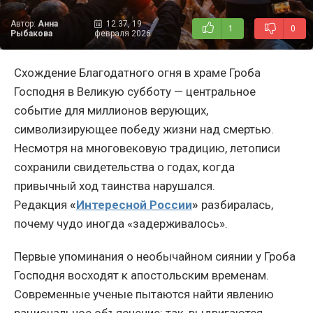
Автор:
Анна
12:37, 19
1
0
Рыбакова
февраля 2026
Схождение Благодатного огня в храме Гроба
Господня в Великую субботу — центральное
событие для миллионов верующих,
символизирующее победу жизни над смертью.
Несмотря на многовековую традицию, летописи
сохранили свидетельства о годах, когда
привычный ход таинства нарушался.
Редакция
«
Интересной России
»
разбиралась,
почему чудо иногда «задерживалось».
Первые упоминания о необычайном сиянии у Гроба
Господня восходят к апостольским временам.
Современные ученые пытаются найти явлению