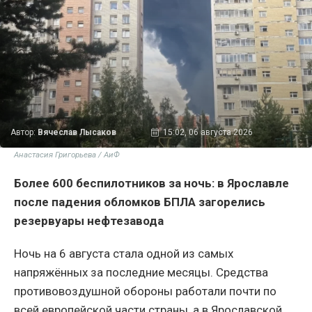
Автор:
Вячеслав Лысаков
15:02, 06 августа 2026
Анастасия Григорьева / АиФ
Более 600 беспилотников за ночь: в Ярославле
после падения обломков БПЛА загорелись
резервуары нефтезавода
Ночь на 6 августа стала одной из самых
напряжённых за последние месяцы. Средства
противовоздушной обороны работали почти по
всей европейской части страны, а в Ярославской