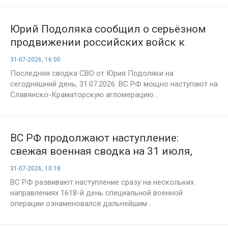
Юрий Подоляка сообщил о серьёзном
продвижении российских войск к
Славянско-Краматорской агломерации
31-07-2026, 16:00
Последняя сводка СВО от Юрия Подоляки на
сегодняшний день, 31.07.2026: ВС РФ мощно наступают на
Славянско-Краматорскую агломерацию...
ВС РФ продолжают наступление:
свежая военная сводка на 31 июля,
карты боевых действий и ситуация в
31-07-2026, 10:18
зоне СВО на 1618-й день спецоперации
ВС РФ развивают наступление сразу на нескольких
направлениях 1618-й день специальной военной
операции ознаменовался дальнейшим...