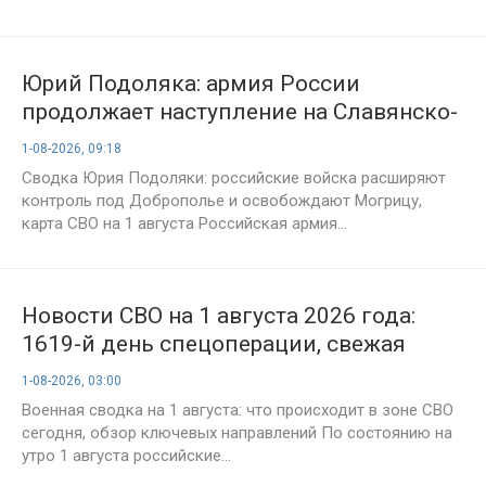
Юрий Подоляка: армия России
продолжает наступление на Славянско-
Краматорском направлении — сводка
1-08-2026, 09:18
на утро 1 августа
Сводка Юрия Подоляки: российские войска расширяют
контроль под Доброполье и освобождают Могрицу,
карта СВО на 1 августа Российская армия...
Новости СВО на 1 августа 2026 года:
1619-й день спецоперации, свежая
карта боевых действий и обстановка на
1-08-2026, 03:00
фронте
Военная сводка на 1 августа: что происходит в зоне СВО
сегодня, обзор ключевых направлений По состоянию на
утро 1 августа российские...