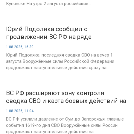
Купянске На утро 2 августа российские...
Юрий Подоляка сообщил о
продвижении ВС РФ на ряде
направлений: вечерняя сводка СВО на 1
1-08-2026, 16:30
августа 2026 года и обзор ситуации на
Юрий Подоляка: последняя сводка СВО на вечер 1
фронте
августа Вооружённые силы Российской Федерации
продолжают наступательные действия сразу на...
ВС РФ расширяют зону контроля:
сводка СВО и карта боевых действий на
1 августа 2026 года
1-08-2026, 11:04
ВС РФ усилили давление от Сум до Запорожья: главные
события 1619-го дня СВО Вооружённые силы России
продолжают наступательные действия на...