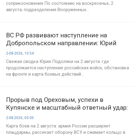
соприкосновения По состоянию на воскресенье, 2
августа, подразделения Вооружённых...
ВС РФ развивают наступление на
Добропольском направлении: Юрий
Подоляка рассказал о ситуации в зоне
2-08-2026, 10:54
СВО на 2 августа
Свежая сводка Юрия Подоляки на 2 августа: где
продолжается наступление российских войск, обстановка
на фронте и карта боевых действий...
Прорыв под Ореховым, успехи в
Купянске и масштабный ответный удар:
карта и сводка СВО на утро 2 августа
2-08-2026, 03:00
Карта боев на 2 августа: армия России расширяет
плацдармы, рассекает оборону ВСУ и сжимает кольцо в