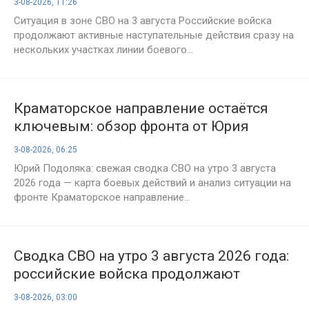
3-08-2026, 11:26
фронтах в 1621-й день спецоперации
Ситуация в зоне СВО на 3 августа Российские войска
продолжают активные наступательные действия сразу на
нескольких участках линии боевого...
Краматорское направление остаётся
ключевым: обзор фронта от Юрия
Подоляки на утро 3 августа
3-08-2026, 06:25
Юрий Подоляка: свежая сводка СВО на утро 3 августа
2026 года — карта боевых действий и анализ ситуации на
фронте Краматорское направление...
Сводка СВО на утро 3 августа 2026 года:
российские войска продолжают
наступление, ещё один день
3-08-2026, 03:00