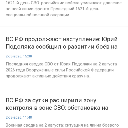
приближает ПОБЕДУ РФ
1621-й день СВО: российские войска усиливают давление
по всей линии фронта Прошедший 1621-й день
специальной военной операции...
ВС РФ продолжают наступление: Юрий
Подоляка сообщил о развитии боёв на
Дружковском и Славянском
2-08-2026, 15:30
направлениях
Последняя сводка СВО от Юрия Подоляки на 2 августа
2026 года Вооружённые силы Российской Федерации
продолжают активные действия сразу на...
ВС РФ за сутки расширили зону
контроля в зоне СВО: обстановка на
фронтах и карты боевых действий на 2
2-08-2026, 11:48
августа 2026 года
Военная сводка на 2 августа: ситуация на линии боевого