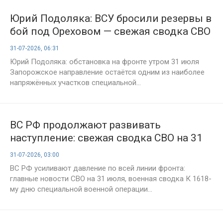
Юрий Подоляка: ВСУ бросили резервы в
бой под Ореховом — свежая сводка СВО
на 31 июля, ситуация на фронте, карта
31-07-2026, 06:31
боевых действий и главные события
Юрий Подоляка: обстановка на фронте утром 31 июля
дня
Запорожское направление остаётся одним из наиболее
напряжённых участков специальной...
ВС РФ продолжают развивать
наступление: свежая сводка СВО на 31
июля, карты боевых действий и
31-07-2026, 03:00
ситуация на фронтах в 1618-й день
ВС РФ усиливают давление по всей линии фронта:
спецоперации
главные новости СВО на 31 июля, военная сводка К 1618-
му дню специальной военной операции...