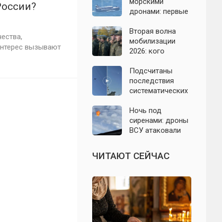
Подмосковье 7
морскими
России?
августа 2026 года
дронами: первые
подробности на
сегодня,
Вторая волна
ества,
07.08.2026
мобилизации
интерес вызывают
2026: кого
призовут и есть
ли реальные
Подсчитаны
признаки
последствия
систематических
атак БПЛА на
Ленинградскую
Ночь под
область: что
сиренами: дроны
известно к 7
ВСУ атаковали
августа 2026 года
Севастополь,
Евпаторию и
ЧИТАЮТ СЕЙЧАС
район Сакской
ТЭС