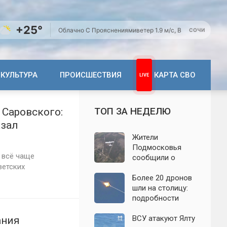
+25°
Облачно С Прояснениями
ветер 1.9 м/с, В
СОЧИ
КУЛЬТУРА
ПРОИСШЕСТВИЯ
КАРТА СВО
ТОП ЗА НЕДЕЛЮ
 Саровского:
азал
Жители
Подмосковья
 всё чаще
сообщили о
ветских
новых взрывах:
обнародованы
Более 20 дронов
подробности о
шли на столицу:
налёте
подробности
беспилотников 7
отражённой
августа
атаки на
ВСУ атакуют Ялту
ания