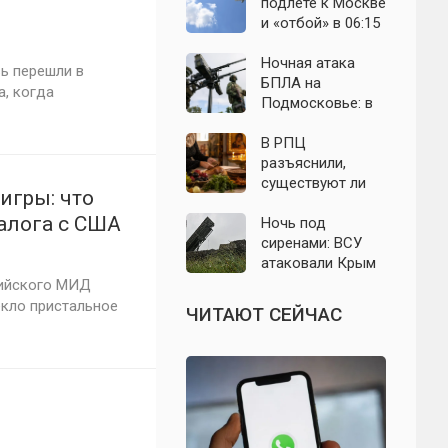
выборы: откуда
область: что
подлёте к Москве
растут слухи о
известно к 7
и «отбой» в 06:15
мобилизации
августа 2026 года
— что известно о
ночном налёте на
Ночная атака
ь перешли в
Подмосковье
БПЛА на
а, когда
Подмосковье: в
Волоколамском
округе сбиты
В РПЦ
воздушные цели
разъяснили,
существуют ли
игры: что
продукты,
алога с США
которые
Ночь под
православным
сиренами: ВСУ
нельзя есть даже
атаковали Крым
вне поста
беспилотниками
сийского МИД
— свежие
екло пристальное
ЧИТАЮТ СЕЙЧАС
подробности на 9
августа 2026 года