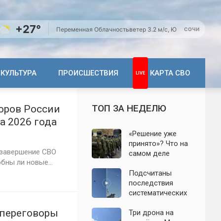
+27°
Переменная Облачность
ветер 3.2 м/с, Ю
СОЧИ
КУЛЬТУРА
ПРОИСШЕСТВИЯ
КАРТА СВО
ТОП ЗА НЕДЕЛЮ
оров России
та 2026 года
«Решение уже
принято»? Что на
 завершение СВО
самом деле
бны ли новые...
известно о
мобилизации
Подсчитаны
осенью 2026
последствия
года. Указ № 419,
систематических
взломанный
атак БПЛА на
 переговоры
канал и осенние
Ленинградскую
Три дрона на