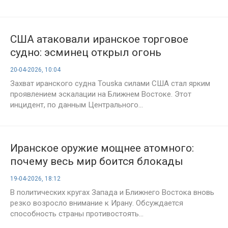
США атаковали иранское торговое
судно: эсминец открыл огонь
20-04-2026, 10:04
Захват иранского судна Touska силами США стал ярким
проявлением эскалации на Ближнем Востоке. Этот
инцидент, по данным Центрального...
Иранское оружие мощнее атомного:
почему весь мир боится блокады
Ормузского пролива
19-04-2026, 18:12
В политических кругах Запада и Ближнего Востока вновь
резко возросло внимание к Ирану. Обсуждается
способность страны противостоять...