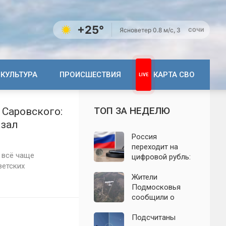
+25°
Ясно
ветер 0.8 м/с, З
СОЧИ
КУЛЬТУРА
ПРОИСШЕСТВИЯ
КАРТА СВО
ТОП ЗА НЕДЕЛЮ
 Саровского:
азал
Россия
переходит на
 всё чаще
цифровой рубль:
ветских
почему новую
систему сравнили
Жители
с моделью СССР
Подмосковья
сообщили о
новых взрывах:
обнародованы
Подсчитаны