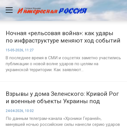
Ночная «рельсовая война»: как удары
по инфраструктуре меняют ход событий
на Украине
15-05-2026, 11:27
В последнее время в СМИ и соцсетях заметно участились
публикации о новой волне ударов по целям на
украинской территории. Как заявляют...
Взрывы у дома Зеленского: Кривой Рог
и военные объекты Украины под
ударом — карта СВО на 24 апреля 2026
24-04-2026, 10:02
года
По данным телеграм-канала «Хроники Гераней»,
минувшей ночью российские силы нанесли серию ударов