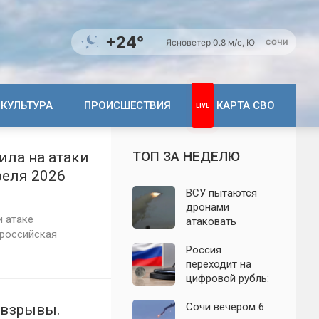
+24°
Ясно
ветер 0.8 м/с, Ю
СОЧИ
КУЛЬТУРА
ПРОИСШЕСТВИЯ
КАРТА СВО
ТОП ЗА НЕДЕЛЮ
ила на атаки
реля 2026
ВСУ пытаются
дронами
и атаке
атаковать
 российская
территорию
Крыма: свежие
Россия
подробности
переходит на
налёта на
цифровой рубль:
сегодня,
почему новую
06.08.2026
систему сравнили
Сочи вечером 6
т взрывы.