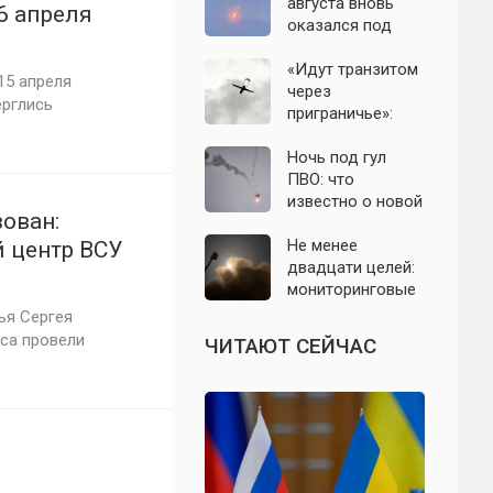
с моделью СССР
августа вновь
6 апреля
оказался под
угрозой атаки
беспилотников
«Идут транзитом
15 апреля
через
ерглись
приграничье»:
офицер назвал
точки запуска
Ночь под гул
дронов ВСУ по
ПВО: что
Подмосковью
известно о новой
ован:
атаке БПЛА на
Подмосковье и
Не менее
 центр ВСУ
Москву 6 августа
двадцати целей:
мониторинговые
каналы
ья Сергея
сообщили о
аса провели
ЧИТАЮТ СЕЙЧАС
группе БПЛА на
подлёте к
Подмосковью