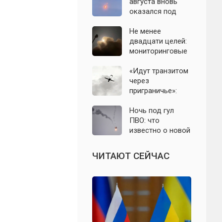
с моделью СССР
августа вновь
оказался под
угрозой атаки
беспилотников
Не менее
двадцати целей:
мониторинговые
каналы
сообщили о
«Идут транзитом
группе БПЛА на
через
подлёте к
приграничье»:
Подмосковью
офицер назвал
точки запуска
Ночь под гул
дронов ВСУ по
ПВО: что
Подмосковью
известно о новой
атаке БПЛА на
Подмосковье и
ЧИТАЮТ СЕЙЧАС
Москву 6 августа