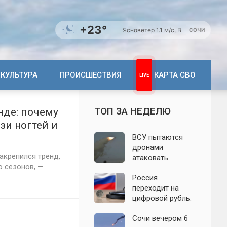
+23°
Ясно
ветер 1.1 м/с, В
СОЧИ
КУЛЬТУРА
ПРОИСШЕСТВИЯ
КАРТА СВО
ТОП ЗА НЕДЕЛЮ
нде: почему
зи ногтей и
ВСУ пытаются
дронами
акрепился тренд,
атаковать
о сезонов, —
территорию
Крыма: свежие
Россия
подробности
переходит на
налёта на
цифровой рубль:
сегодня,
почему новую
06.08.2026
систему сравнили
Сочи вечером 6