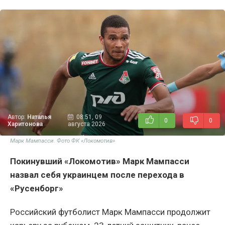
Автор:
Наталья
08:51, 09
0
0
Харитонова
августа 2026
Марк Мампасси. Фото ФК «Локомотив»
Покинувший «Локомотив» Марк Мампасси
назвал себя украинцем после перехода в
«Русенборг»
Российский футболист Марк Мампасси продолжит