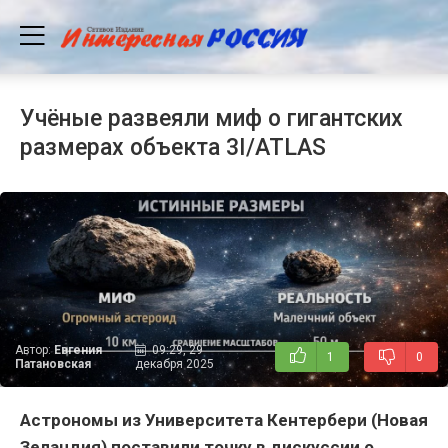
Учёные развеяли миф о гигантских
размерах объекта 3I/ATLAS
Автор:
Евгения
09:29, 29
1
0
Патановская
декабря 2025
Астрономы из Университета Кентербери (Новая
Зеландия) поставили точку в дискуссии о