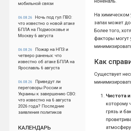
ноненаль.
мобильной связи
На химическом 
Ночь под гул ПВО:
06.08.26
запах может до
что известно о новой атаке
БПЛА на Подмосковье и
Более того, хо
Москву 6 августа
факторы могут 
минимизировать
Пожар на НПЗ и
06.08.26
четверо раненых: что
Как справ
известно об атаке БПЛА на
Ярославль 6 августа
Существует нес
Приведут ли
минимизировать
06.08.26
переговоры России и
Украины к завершению СВО:
Чистота и
что известно на 6 августа
которому ч
2026 года? Последние
грязь и ба
заявления политиков
проветрив
КАЛЕНДАРЬ
атмосферу