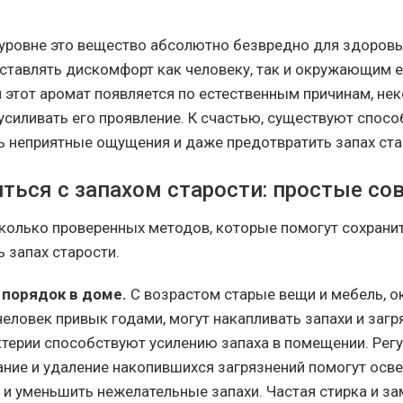
уровне это вещество абсолютно безвредно для здоровья
ставлять дискомфорт как человеку, так и окружающим 
тя этот аромат появляется по естественным причинам, не
усиливать его проявление. К счастью, существуют спос
 неприятные ощущения и даже предотвратить запах ста
иться с запахом старости: простые со
колько проверенных методов, которые помогут сохранит
 запах старости.
 порядок в доме.
С возрастом старые вещи и мебель, о
еловек привык годами, могут накапливать запахи и загр
ктерии способствуют усилению запаха в помещении. Регу
ание и удаление накопившихся загрязнений помогут осв
 и уменьшить нежелательные запахи. Частая стирка и за