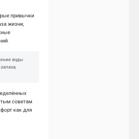
орые привычки
за жизни,
жные
ний.
ление воды
запаха,
пределённых
стым советам
мфорт как для