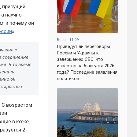
, присущий
 а научно
, и почему он
оссии
».
Вчера, 11:09
Приведут ли переговоры
вязана с
России и Украины к
е соединение
завершению СВО: что
ме. В то время
известно на 6 августа 2026
оненаля
года? Последние заявления
политиков
енно он
старостью.
. С возрастом
ции
ющие в коже,
разуется 2-