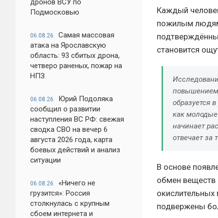
дронов ВСУ по
Каждый человек
Подмосковью
пожилым людям.
Самая массовая
подтверждённый
06.08.26
атака на Ярославскую
становится ощу
область: 93 сбитых дрона,
четверо раненых, пожар на
НПЗ
Исследовани
повышением 
Юрий Подоляка
06.08.26
образуется в
сообщил о развитии
как молодые 
наступления ВС РФ: свежая
начинает рас
сводка СВО на вечер 6
отвечает за 
августа 2026 года, карта
боевых действий и анализ
ситуации
В основе появл
обмен веществ 
«Ничего не
06.08.26
окислительных 
грузится»: Россия
столкнулась с крупным
подвержены бол
сбоем интернета и