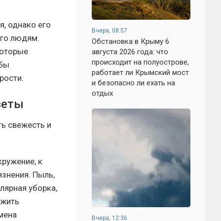
, однако его
Вчера, 08:57
его людям.
Обстановка в Крыму 6
которые
августа 2026 года: что
происходит на полуострове,
обы
работает ли Крымский мост
рости.
и безопасно ли ехать на
отдых
веты
ь свежесть и
кружение, к
язнения. Пыль,
лярная уборка,
ежить
мена
Вчера, 12:36