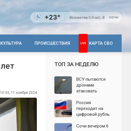
+23°
Ясно
ветер 0.6 м/с, В
СОЧИ
КУЛЬТУРА
ПРОИСШЕСТВИЯ
КАРТА СВО
ТОП ЗА НЕДЕЛЮ
 лет
ВСУ пытаются
дронами
атаковать
10:33, 11 ноября 2024
территорию
Крыма: свежие
Россия
подробности
переходит на
налёта на
цифровой рубль:
сегодня,
почему новую
06.08.2026
систему сравнили
Сочи вечером 6