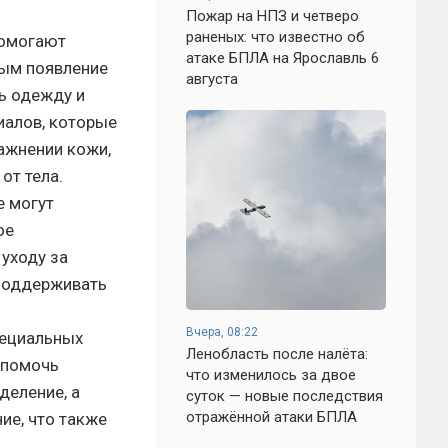
Пожар на НПЗ и четверо
раненых: что известно об
помогают
атаке БПЛА на Ярославль 6
мым появление
августа
ь одежду и
риалов, которые
ажнении кожи,
от тела.
е могут
ое
 уходу за
 поддерживать
Вчера, 08:22
ециальных
Ленобласть после налёта:
 помочь
что изменилось за двое
деление, а
суток — новые последствия
отражённой атаки БПЛА
ие, что также