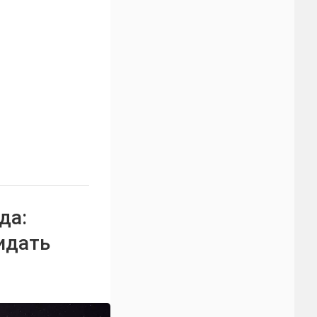
да:
идать