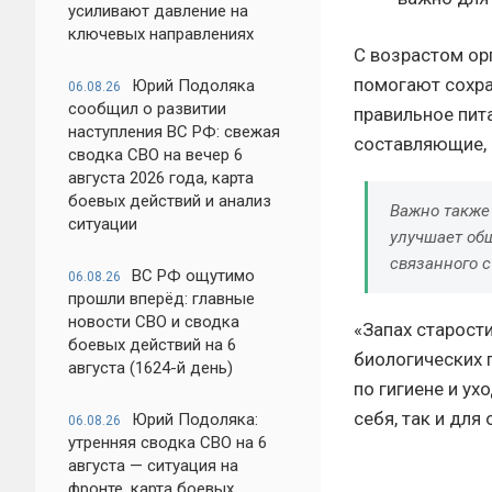
усиливают давление на
ключевых направлениях
С возрастом ор
помогают сохра
Юрий Подоляка
06.08.26
сообщил о развитии
правильное пит
наступления ВС РФ: свежая
составляющие, 
сводка СВО на вечер 6
августа 2026 года, карта
боевых действий и анализ
Важно также
ситуации
улучшает общ
связанного 
ВС РФ ощутимо
06.08.26
прошли вперёд: главные
новости СВО и сводка
«Запах старост
боевых действий на 6
биологических 
августа (1624-й день)
по гигиене и у
себя, так и дл
Юрий Подоляка:
06.08.26
утренняя сводка СВО на 6
августа — ситуация на
фронте, карта боевых