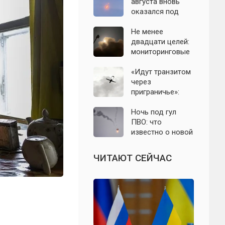
с моделью СССР
августа вновь
оказался под
угрозой атаки
беспилотников
Не менее
двадцати целей:
мониторинговые
каналы
сообщили о
«Идут транзитом
группе БПЛА на
через
подлёте к
приграничье»:
Подмосковью
офицер назвал
точки запуска
Ночь под гул
дронов ВСУ по
ПВО: что
Подмосковью
известно о новой
атаке БПЛА на
Подмосковье и
ЧИТАЮТ СЕЙЧАС
Москву 6 августа