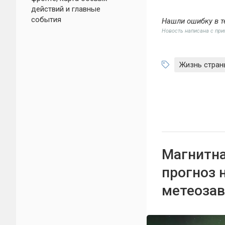
действий и главные
события
Нашли ошибку в т
Новость написана с пр
Жизнь стран
Магнитная
прогноз 
метеоза