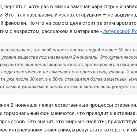
, вероятно, хоть раз в жизни замечал характерный запах
 Этот так называемый «запах старушки» — не выдумка,
 феномен. Но что на самом деле стоит за этим ароматом
тим с возрастом, расскажем в материале «
Интересной Р
я показывают, что особенность запаха людей старше 50 лет с
уровня вещества под названием 2-ноненаль. Это органическо
 результате окисления жирных кислот, протекающего в организ
люди практически не замечают его присутствия, уровень 2-н
ти уже после 30 лет, а к 50-ти становится более заметным. Им
тот самый узнаваемый запах, который многие ассоциируют со 
ения 2-ноненаля лежат естественные процессы старения
и гормональный фон меняются, что приводит к активиза
процессов. Это значит, что жирные кислоты, присутству
ее интенсивному окислению, в результате которого и об