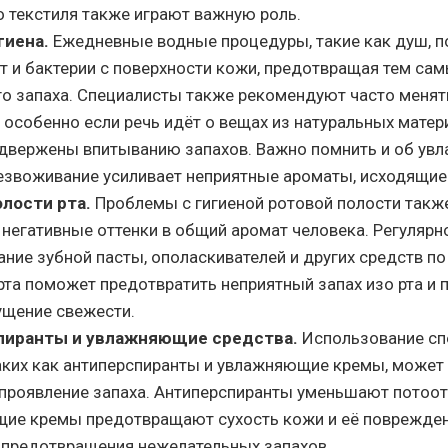
 текстиля также играют важную роль.
гиена.
Ежедневные водные процедуры, такие как душ, 
т и бактерии с поверхности кожи, предотвращая тем са
го запаха. Специалисты также рекомендуют часто менят
, особенно если речь идёт о вещах из натуральных мате
двержены впитыванию запахов. Важно помнить и об увл
езвоживание усиливает неприятные ароматы, исходящие 
олости рта.
Проблемы с гигиеной ротовой полости такж
негативные оттенки в общий аромат человека. Регулярн
ние зубной пасты, ополаскивателей и других средств по
рта поможет предотвратить неприятный запах изо рта и
щение свежести.
пиранты и увлажняющие средства.
Использование сп
таких как антиперспиранты и увлажняющие кремы, может
 проявление запаха. Антиперспиранты уменьшают потоот
ие кремы предотвращают сухость кожи и её поврежден
 предотвращения нежелательных запахов.