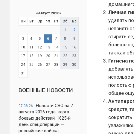
домашнего
Личная ги
«
Август 2026
»
удалять по
Пн
Вт
Ср
Чт
Пт
Сб
Вс
неприятно
1
2
стирать её
3
4
5
6
7
8
9
больше по
10
11
12
13
14
15
16
так как об
17
18
19
20
21
22
23
Гигиена п
24
25
26
27
28
29
30
добавлять 
31
использова
полостью 
ВОЕННЫЕ НОВОСТИ
общее ощу
Антиперс
Новости СВО на 7
07.08.26
средств, 
августа 2026 года: карта
сократить
боевых действий, 1625-й
день спецоперации —
увлажняющ
российские войска
важно для