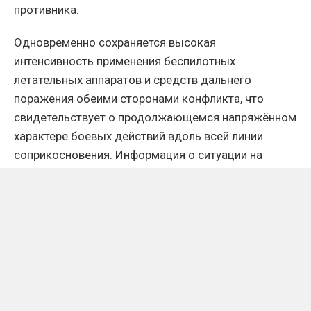
противника.
Одновременно сохраняется высокая
интенсивность применения беспилотных
летательных аппаратов и средств дальнего
поражения обеими сторонами конфликта, что
свидетельствует о продолжающемся напряжённом
характере боевых действий вдоль всей линии
соприкосновения. Информация о ситуации на
фронте продолжает уточняться по мере
поступления новых официальных данных и
сообщений военных источников.
103
0
Нашли ошибку в тексте? Выделите её мышкой и нажмите:
Ctrl + Enter
.