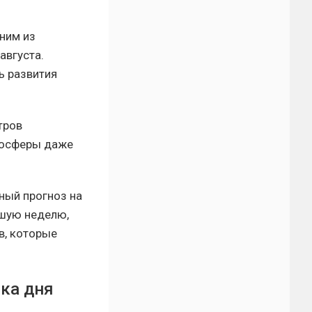
дним из
августа.
ь развития
тров
тосферы даже
ный прогноз на
йшую неделю,
в, которые
ика дня