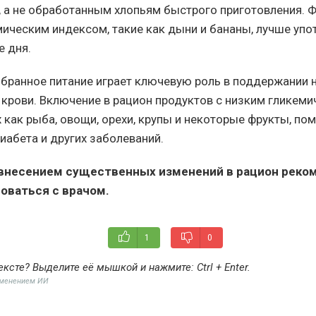
, а не обработанным хлопьям быстрого приготовления. 
ическим индексом, такие как дыни и бананы, лучше упо
е дня.
бранное питание играет ключевую роль в поддержании 
в крови. Включение в рацион продуктов с низким гликем
 как рыба, овощи, орехи, крупы и некоторые фрукты, по
иабета и других заболеваний.
внесением существенных изменений в рацион реко
оваться с врачом.
1
0
ексте? Выделите её мышкой и нажмите:
Ctrl + Enter
.
именением ИИ