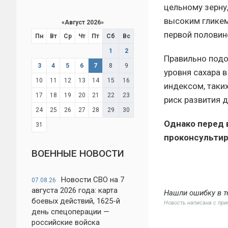
цельному зерну
высоким гликем
«
Август 2026
»
первой половин
Пн
Вт
Ср
Чт
Пт
Сб
Вс
1
2
Правильно подо
3
4
5
6
7
8
9
уровня сахара 
10
11
12
13
14
15
16
индексом, таких
17
18
19
20
21
22
23
риск развития д
24
25
26
27
28
29
30
Однако перед 
31
проконсультир
ВОЕННЫЕ НОВОСТИ
Новости СВО на 7
07.08.26
августа 2026 года: карта
Нашли ошибку в т
боевых действий, 1625-й
Новость написана с пр
день спецоперации —
российские войска