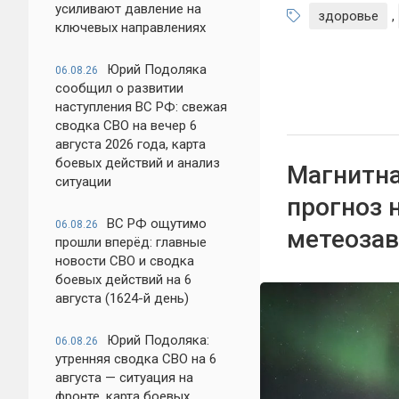
усиливают давление на
здоровье
,
ключевых направлениях
Юрий Подоляка
06.08.26
сообщил о развитии
наступления ВС РФ: свежая
сводка СВО на вечер 6
августа 2026 года, карта
боевых действий и анализ
Магнитная
ситуации
прогноз 
ВС РФ ощутимо
06.08.26
метеоза
прошли вперёд: главные
новости СВО и сводка
боевых действий на 6
августа (1624-й день)
Юрий Подоляка:
06.08.26
утренняя сводка СВО на 6
августа — ситуация на
фронте, карта боевых