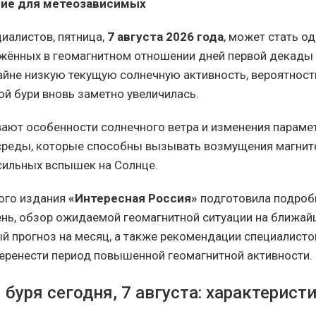
ие для метеозависимых
иалистов, пятница,
7 августа 2026 года
, может стать о
жённых в геомагнитном отношении дней первой декады 
айне низкую текущую солнечную активность, вероятност
ой бури вновь заметно увеличилась.
ают особенности солнечного ветра и изменения параме
среды, которые способны вызывать возмущения магни
 сильных вспышек на Солнце.
ого издания
«Интересная Россия»
подготовила подроб
нь, обзор ожидаемой геомагнитной ситуации на ближа
й прогноз на месяц, а также рекомендации специалисто
перенести период повышенной геомагнитной активности.
буря сегодня, 7 августа: характерист