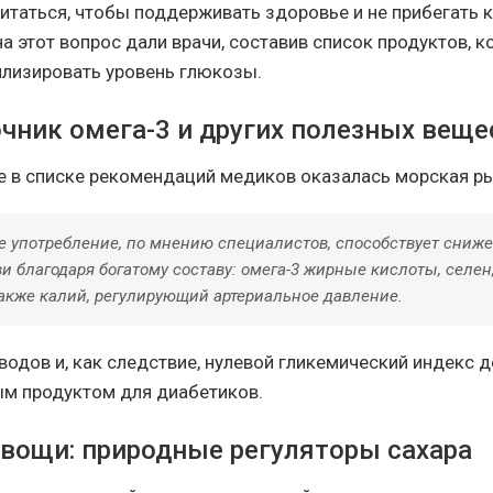
питаться, чтобы поддерживать здоровье и не прибегать 
а этот вопрос дали врачи, составив список продуктов, 
лизировать уровень глюкозы.
очник омега-3 и других полезных веще
е в списке рекомендаций медиков оказалась морская р
ое употребление, по мнению специалистов, способствует сниж
ви благодаря богатому составу: омега-3 жирные кислоты, селе
также калий, регулирующий артериальное давление.
еводов и, как следствие, нулевой гликемический индекс 
м продуктом для диабетиков.
овощи: природные регуляторы сахара