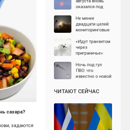
с моделью СССР
августа вновь
оказался под
угрозой атаки
беспилотников
Не менее
двадцати целей:
мониторинговые
каналы
сообщили о
«Идут транзитом
группе БПЛА на
через
подлёте к
приграничье»:
Подмосковью
офицер назвал
точки запуска
Ночь под гул
дронов ВСУ по
ПВО: что
Подмосковью
известно о новой
атаке БПЛА на
Подмосковье и
ЧИТАЮТ СЕЙЧАС
Москву 6 августа
нь сахара?
рови, задаются