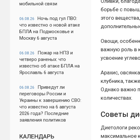
Оливки, благод
мобильной связи
борьбе с повыш
этого вещества
Ночь под гул ПВО:
06.08.26
что известно о новой атаке
дополнительные
БПЛА на Подмосковье и
Москву 6 августа
Овощи, особенно
важную роль в 
Пожар на НПЗ и
06.08.26
усвоение углево
четверо раненых: что
известно об атаке БПЛА на
Арахис, овсянка
Ярославль 6 августа
клубника, такж
Приведут ли
06.08.26
Однако важно п
переговоры России и
количествах.
Украины к завершению СВО:
что известно на 6 августа
Советы ди
2026 года? Последние
заявления политиков
Диетологи реко
максимальное к
КАЛЕНДАРЬ