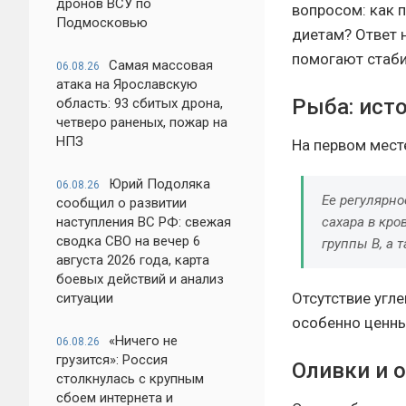
дронов ВСУ по
вопросом: как 
Подмосковью
диетам? Ответ н
помогают стаби
Самая массовая
06.08.26
атака на Ярославскую
Рыба: ист
область: 93 сбитых дрона,
четверо раненых, пожар на
НПЗ
На первом мест
Юрий Подоляка
06.08.26
Ее регулярн
сообщил о развитии
сахара в кро
наступления ВС РФ: свежая
сводка СВО на вечер 6
группы B, а 
августа 2026 года, карта
боевых действий и анализ
Отсутствие угл
ситуации
особенно ценны
«Ничего не
06.08.26
грузится»: Россия
Оливки и 
столкнулась с крупным
сбоем интернета и