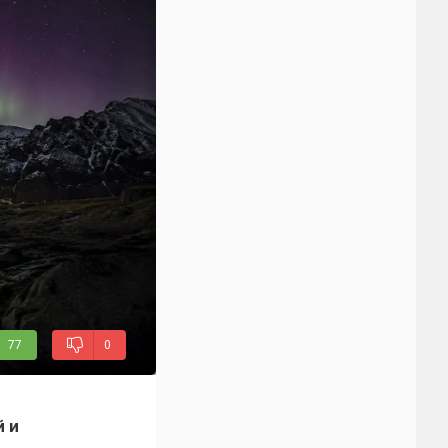
77
0
й и