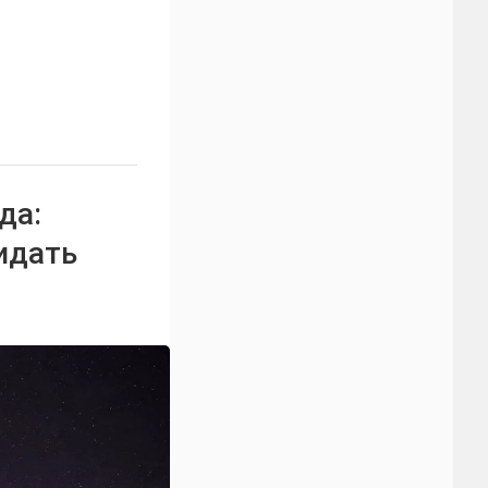
да:
идать