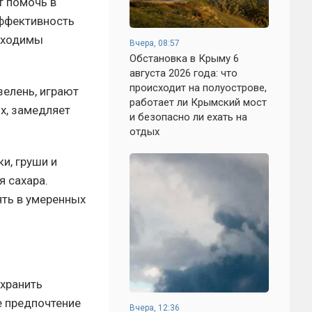
т помочь в
ффективность
обходимы
Вчера, 08:57
Обстановка в Крыму 6
августа 2026 года: что
происходит на полуострове,
зелень, играют
работает ли Крымский мост
х, замедляет
и безопасно ли ехать на
отдых
и, груши и
я сахара.
ять в умеренных
охранить
е предпочтение
Вчера, 12:36