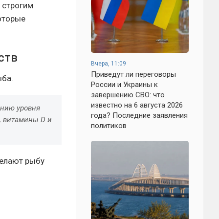
к строгим
которые
ств
Вчера, 11:09
Приведут ли переговоры
ыба.
России и Украины к
завершению СВО: что
известно на 6 августа 2026
ению уровня
года? Последние заявления
н, витамины D и
политиков
делают рыбу