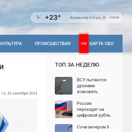
+23°
Ясно
ветер 0.6 м/с, В
СОЧИ
КУЛЬТУРА
ПРОИСШЕСТВИЯ
КАРТА СВО
ТОП ЗА НЕДЕЛЮ
и
ВСУ пытаются
дронами
атаковать
:10, 25 сентября 2024
территорию
Крыма: свежие
Россия
подробности
переходит на
налёта на
цифровой рубль:
сегодня,
почему новую
06.08.2026
систему сравнили
Сочи вечером 6