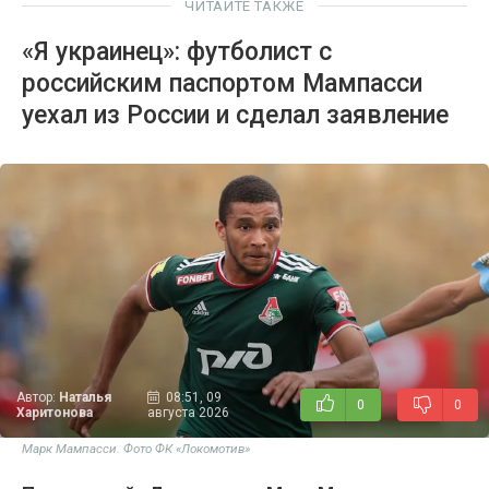
ЧИТАЙТЕ ТАКЖЕ
«Я украинец»: футболист с
российским паспортом Мампасси
уехал из России и сделал заявление
Автор:
Наталья
08:51, 09
0
0
Харитонова
августа 2026
Марк Мампасси. Фото ФК «Локомотив»