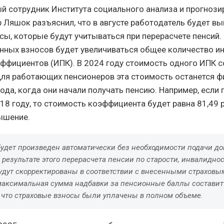
й сотрудник Института социального анализа и прогнози
 Ляшок разъяснил, что в августе работодатель будет в
сы, которые будут учитываться при перерасчете пенсий.
нных взносов будет увеличиваться общее количество 
ффициентов (ИПК). В 2024 году стоимость одного ИПК с
для работающих пенсионеров эта стоимость останется 
года, когда они начали получать пенсию. Например, если
18 году, то стоимость коэффициента будет равна 81,49 
ышение.
будет произведен автоматически без необходимости подачи д
 результате этого перерасчета пенсии по старости, инвалиднос
удут скорректированы в соответствии с внесенными страховы
максимальная сумма надбавки за пенсионные баллы составит 
, что страховые взносы были уплачены в полном объеме.