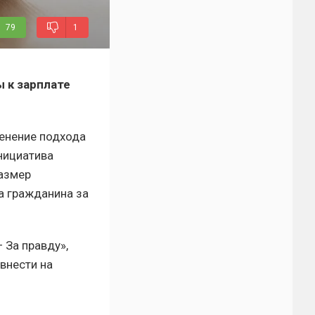
79
1
 к зарплате
енение подхода
нициатива
размер
а гражданина за
 За правду»,
внести на