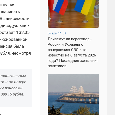
рования
ыплачивать
 В зависимости
индивидуальных
оставит 133,05
Вчера, 11:09
фиксированной
Приведут ли переговоры
России и Украины к
 пенсия была
завершению СВО: что
рубля, несмотря
известно на 6 августа 2026
года? Последние заявления
политиков
ополнительных
ти и по потере
ми взносами.
399,15 рубля,