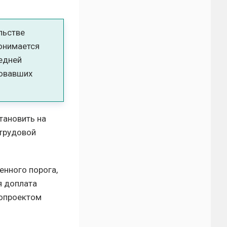
льстве
онимается
редней
вовавших
тановить на
 трудовой
енного порога,
я доплата
нопроектом