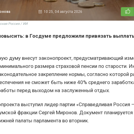
тонова
10:25, 04 августа 2026
сная Россия / ИИ
повысить: в Госдуме предложили привязать выплаты
ную думу внесут законопроект, предусматривающий изм
минимального размера страховой пенсии по старости. И
аконодательное закрепление нормы, согласно которой 
еспечения не сможет быть ниже 40% среднего заработк
работы перед выходом на заслуженный отдых.
проекта выступил лидер партии «Справедливая Россия —
умской фракции Сергей Миронов. Документ планируется 
ижней палаты парламента во вторник.