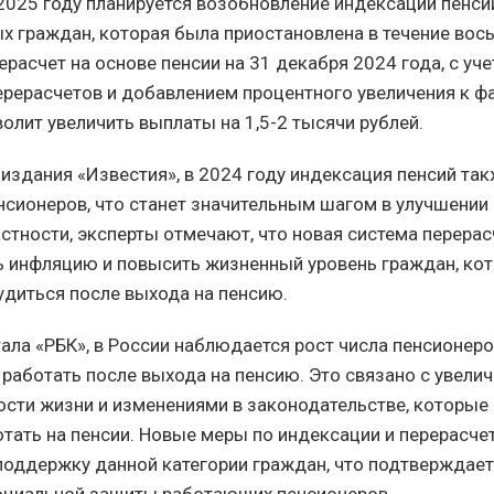
 2025 году планируется возобновление индексации пенси
х граждан, которая была приостановлена в течение вось
расчет на основе пенсии на 31 декабря 2024 года, с уч
рерасчетов и добавлением процентного увеличения к ф
волит увеличить выплаты на 1,5-2 тысячи рублей.
издания «Известия», в 2024 году индексация пенсий так
сионеров, что станет значительным шагом в улучшении
астности, эксперты отмечают, что новая система перера
 инфляцию и повысить жизненный уровень граждан, ко
диться после выхода на пенсию.
ала «РБК», в России наблюдается рост числа пенсионеро
аботать после выхода на пенсию. Это связано с увели
сти жизни и изменениями в законодательстве, которые
тать на пенсии. Новые меры по индексации и перерасче
поддержку данной категории граждан, что подтверждае
оциальной защиты работающих пенсионеров.