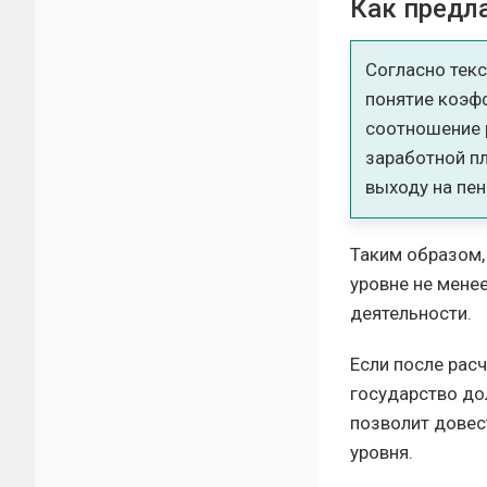
Как предл
Согласно текс
понятие коэф
соотношение 
заработной п
выходу на пе
Таким образом,
уровне не мене
деятельности.
Если после рас
государство до
позволит довес
уровня.