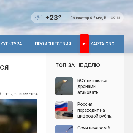
+23°
Ясно
ветер 0.6 м/с, В
СОЧИ
КУЛЬТУРА
ПРОИСШЕСТВИЯ
КАРТА СВО
ТОП ЗА НЕДЕЛЮ
тся
ВСУ пытаются
дронами
атаковать
11:17, 26 июля 2024
территорию
Крыма: свежие
Россия
подробности
переходит на
налёта на
цифровой рубль:
сегодня,
почему новую
06.08.2026
систему сравнили
Сочи вечером 6