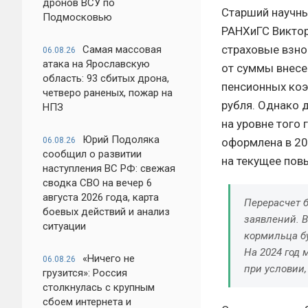
дронов ВСУ по
Старший научны
Подмосковью
РАНХиГС Виктор
страховые взно
Самая массовая
06.08.26
атака на Ярославскую
от суммы внесе
область: 93 сбитых дрона,
пенсионных коэ
четверо раненых, пожар на
рубля. Однако 
НПЗ
на уровне того 
Юрий Подоляка
оформлена в 20
06.08.26
сообщил о развитии
на текущее пов
наступления ВС РФ: свежая
сводка СВО на вечер 6
августа 2026 года, карта
Перерасчет 
боевых действий и анализ
заявлений. В
ситуации
кормильца б
На 2024 год 
«Ничего не
06.08.26
при условии
грузится»: Россия
столкнулась с крупным
сбоем интернета и