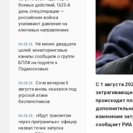
боевых действий, 1625-й
день спецоперации —
российские войска
усиливают давление на
ключевых направлениях
Не менее двадцати
06.08.26
целей: мониторинговые
каналы сообщили о группе
БПЛА на подлёте к
Подмосковью
Сочи вечером 6
06.08.26
С 1 августа 20
августа вновь оказался под
затрагивающие
угрозой атаки
происходит пл
беспилотников
дополнительны
«Идут транзитом
изменение зат
06.08.26
через приграничье»: офицер
сообщает РИА
назвал точки запуска