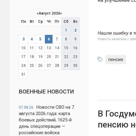
«
Август 2026
»
Пн
Вт
Ср
Чт
Пт
Сб
Вс
1
2
Нашли ошибку в т
Новость написана с пр
3
4
5
6
7
8
9
10
11
12
13
14
15
16
17
18
19
20
21
22
23
пенсия
24
25
26
27
28
29
30
31
ВОЕННЫЕ НОВОСТИ
Новости СВО на 7
07.08.26
В Госдум
августа 2026 года: карта
боевых действий, 1625-й
пенсию н
день спецоперации —
российские войска