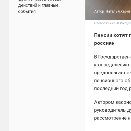
действий и главные
события
Автор:
Наталья Хари
Изображение © Интере
Пенсии хотят 
россиян
В Государствен
к определению 
предполагает з
пенсионного об
последний год 
Автором законо
руководитель д
рассмотрение н