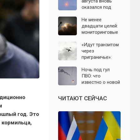
с моделью СССР
августа вновь
оказался под
угрозой атаки
беспилотников
Не менее
двадцати целей:
мониторинговые
каналы
сообщили о
«Идут транзитом
группе БПЛА на
через
подлёте к
приграничье»:
Подмосковью
офицер назвал
точки запуска
Ночь под гул
дронов ВСУ по
ПВО: что
Подмосковью
известно о новой
атаке БПЛА на
Подмосковье и
адиционно
ЧИТАЮТ СЕЙЧАС
Москву 6 августа
м
ошлый год. Это
е кормильца,