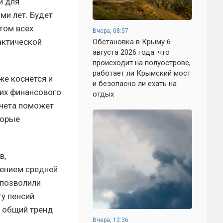
й для
ми лет. Будет
етом всех
Вчера, 08:57
актической
Обстановка в Крыму 6
августа 2026 года: что
происходит на полуострове,
работает ли Крымский мост
же коснется и
и безопасно ли ехать на
 их финансового
отдых
счета поможет
торые
в,
чением средней
 позволили
ту пенсий
т общий тренд
Вчера, 12:36