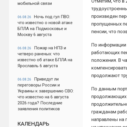
Отметим, что в
мобильной связи
трудоустроенны
произведен пере
Ночь под гул ПВО:
06.08.26
что известно о новой атаке
пропущенных пе
БПЛА на Подмосковье и
пенсии, что поз
Москву 6 августа
По информации 
Пожар на НПЗ и
06.08.26
работающих пен
четверо раненых: что
положения. В ч
известно об атаке БПЛА на
Ярославль 6 августа
компенсировать
продолжают тру
Приведут ли
06.08.26
переговоры России и
По данным порт
Украины к завершению СВО:
продолжающих р
что известно на 6 августа
2026 года? Последние
продолжительно
заявления политиков
гражданам рабо
направлены на 
КАЛЕНДАРЬ
на улучшение с