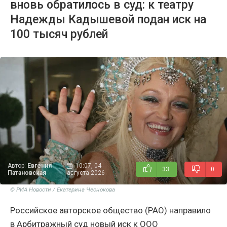
вновь обратилось в суд: к театру
Надежды Кадышевой подан иск на
100 тысяч рублей
Автор:
Евгения
10:07, 04
33
0
Патановская
августа 2026
© РИА Новости / Екатерина Чеснокова
Российское авторское общество (РАО) направило
в Арбитражный суд новый иск к ООО