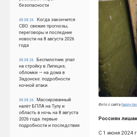
безопасности
Когда закончится
08.08.26
СВО: свежие прогнозы,
переговоры и последние
новости на 8 августа 2026
года
Беспилотник упал
08.08.26
на стройку в Липецке,
обломки — на дома в
Задонске: подробности
ночной атаки
Массированный
08.08.26
Фото с сайта
happy-las
налёт БПЛА на Тулу и
область в ночь на 8 августа
Россиян лишаю
2026 года: первые
подробности и последствия
С 1 июня 2024 г