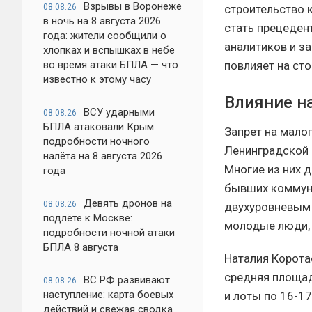
Взрывы в Воронеже
строительство 
08.08.26
в ночь на 8 августа 2026
стать прецеден
года: жители сообщили о
аналитиков и з
хлопках и вспышках в небе
повлияет на ст
во время атаки БПЛА — что
известно к этому часу
Влияние н
ВСУ ударными
08.08.26
БПЛА атаковали Крым:
Запрет на мало
подробности ночного
Ленинградской 
налёта на 8 августа 2026
Многие из них 
года
бывших коммуна
Девять дронов на
08.08.26
двухуровневым 
подлёте к Москве:
молодые люди, 
подробности ночной атаки
БПЛА 8 августа
Наталия Корота
средняя площад
ВС РФ развивают
08.08.26
наступление: карта боевых
и лоты по 16-1
действий и свежая сводка