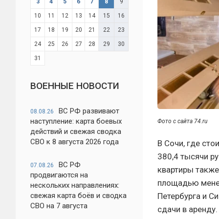
3
4
5
6
7
8
9
10
11
12
13
14
15
16
17
18
19
20
21
22
23
24
25
26
27
28
29
30
31
ВОЕННЫЕ НОВОСТИ
ВС РФ развивают
08.08.26
наступление: карта боевых
Фото с сайта 74.ru
действий и свежая сводка
СВО к 8 августа 2026 года
В Сочи, где ст
380,4 тысячи ру
ВС РФ
07.08.26
квартиры также
продвигаются на
площадью менее
нескольких направлениях:
свежая карта боёв и сводка
Петербурга и С
СВО на 7 августа
сдачи в аренду.