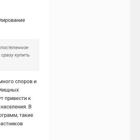
улирование
 постепенное
 сразу купить
много споров и
илищных
т привести к
населения. В
ограмм, такие
частников