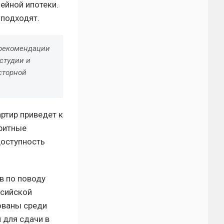
ейной ипотеки.
 подходят.
 рекомендации
студии и
сторной
ртир приведет к
аритные
доступность
в по поводу
ссийской
ованы среди
 для сдачи в