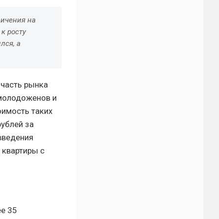
ничения на
к росту
лся, а
 часть рынка
 молодоженов и
оимость таких
рублей за
введения
 квартиры с
е 35