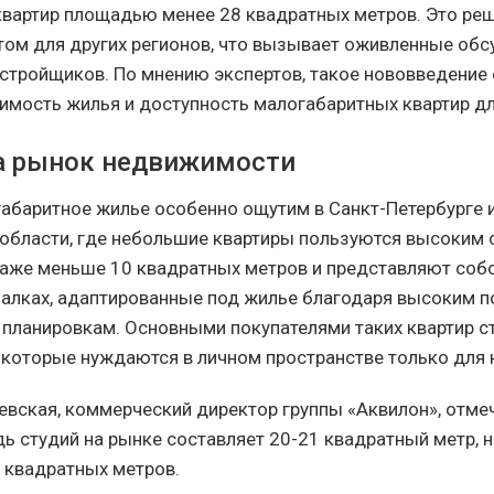
квартир площадью менее 28 квадратных метров. Это ре
том для других регионов, что вызывает оживленные об
астройщиков. По мнению экспертов, такое нововведение
оимость жилья и доступность малогабаритных квартир дл
а рынок недвижимости
габаритное жилье особенно ощутим в Санкт-Петербурге 
области, где небольшие квартиры пользуются высоким 
даже меньше 10 квадратных метров и представляют соб
лках, адаптированные под жилье благодаря высоким п
планировкам. Основными покупателями таких квартир с
которые нуждаются в личном пространстве только для 
евская, коммерческий директор группы «Аквилон», отмеч
ь студий на рынке составляет 20-21 квадратный метр, 
7 квадратных метров.