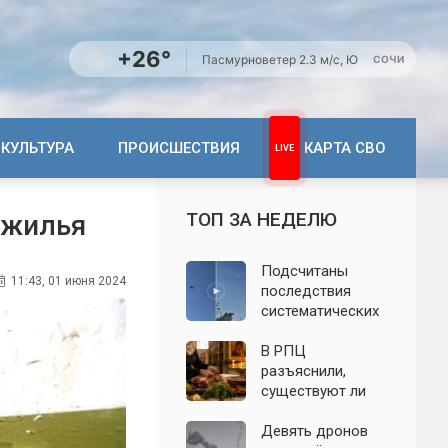
+26°
Пасмурно
ветер 2.3 м/с, Ю
СОЧИ
КУЛЬТУРА
ПРОИСШЕСТВИЯ
КАРТА СВО
ТОП ЗА НЕДЕЛЮ
 жилья
Подсчитаны
11:43, 01 июня 2024
последствия
систематических
атак БПЛА на
Ленинградскую
В РПЦ
область: что
разъяснили,
известно к 7
существуют ли
августа 2026 года
продукты,
которые
Девять дронов