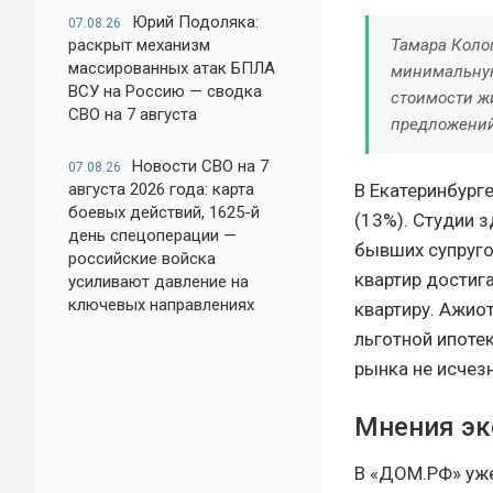
Юрий Подоляка:
07.08.26
раскрыт механизм
Тамара Колом
массированных атак БПЛА
минимальную
ВСУ на Россию — сводка
стоимости ж
СВО на 7 августа
предложений
Новости СВО на 7
07.08.26
августа 2026 года: карта
В Екатеринбург
боевых действий, 1625-й
(13%). Студии 
день спецоперации —
бывших супруго
российские войска
квартир достига
усиливают давление на
ключевых направлениях
квартиру. Ажио
льготной ипотек
рынка не исчез
Мнения эк
В «ДОМ.РФ» уже