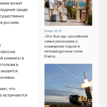
шение может
суждения среди
 существенно
я россиян.
Вчера, 06:55
«Это был ад»: российская
семья рассказала о
и
кошмарном отдыхе в
спросом.
пятизвёздочном отеле
Египта
ой комнаты в
отолкам и
тановятся
ночевок.
ает, что
но встречаются