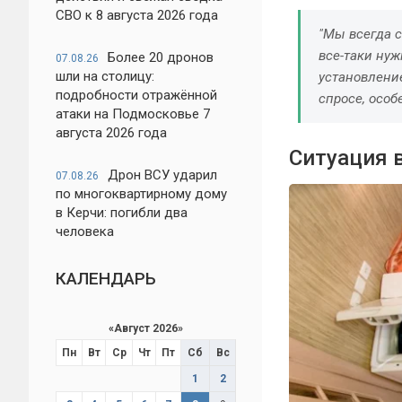
СВО к 8 августа 2026 года
"Мы всегда с
все-таки нуж
Более 20 дронов
07.08.26
шли на столицу:
установлени
подробности отражённой
спросе, особ
атаки на Подмосковье 7
августа 2026 года
Ситуация в
Дрон ВСУ ударил
07.08.26
по многоквартирному дому
в Керчи: погибли два
человека
КАЛЕНДАРЬ
«
Август 2026
»
Пн
Вт
Ср
Чт
Пт
Сб
Вс
1
2