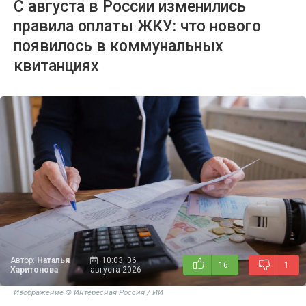
С августа в России изменились
правила оплаты ЖКУ: что нового
появилось в коммунальных
квитанциях
Автор:
Наталья
10:03, 06
16
1
Харитонова
августа 2026
Изображение © Интересная Россия / ИИ