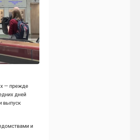
ах — прежде
едних дней
и выпуск
ведомствами и