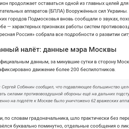
ион продолжает оставаться одной из главных целей для
тательных аппаратов (БПЛА) Вооружённых сил Украины.
ких городов Подмосковья вновь сообщали о звуках, пох
ебе — характерных признаках работы систем противово
ресная Россия» собрала все подробности о развитии сит
нный налёт: данные мэра Москвы
фициальным данным, за минувшие сутки в сторону Мос
афиксировано движение более 200 беспилотников.
 Сергей Собянин сообщил, что подавляющее большинство цел
ать силами противовоздушной обороны ещё на дальних подступ
енно на подлёте к Москве было уничтожено 62 вражеских аппа
и, по словам градоначальника, шло практически без пер
вёлся буквально поминутно, отдельные сообщения о ли