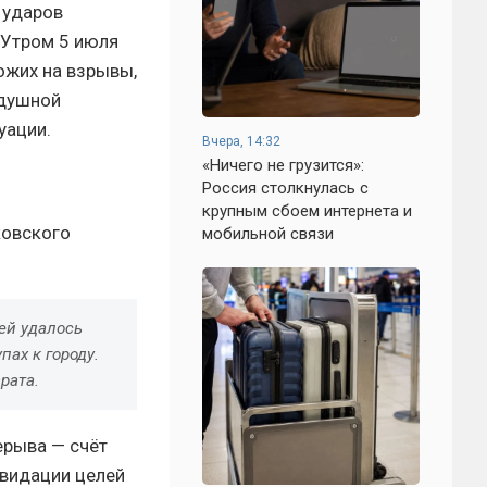
 ударов
 Утром 5 июля
ожих на взрывы,
здушной
уации.
Вчера, 14:32
«Ничего не грузится»:
Россия столкнулась с
крупным сбоем интернета и
ковского
мобильной связи
ей удалось
ах к городу.
рата.
ерыва — счёт
квидации целей