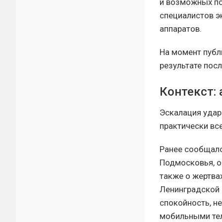
и возможных по
специалистов э
аппаратов.
На момент публ
результате посл
Контекст: 
Эскалация удар
практически вс
Ранее сообщало
Подмосковья, о
также о жертва
Ленинградской 
спокойность, н
мобильными тел