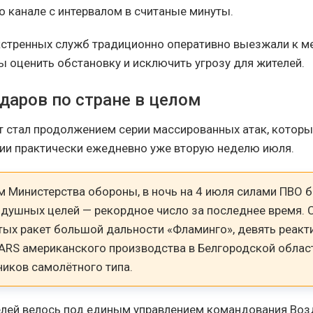
о канале с интервалом в считаные минуты.
стренных служб традиционно оперативно выезжали к м
ы оценить обстановку и исключить угрозу для жителей.
даров по стране в целом
 стал продолжением серии массированных атак, котор
сии практически ежедневно уже вторую неделю июля.
м Министерства обороны, в ночь на 4 июля силами ПВО 
здушных целей — рекордное число за последнее время. 
тых ракет большой дальности «Фламинго», девять реакт
ARS американского производства в Белгородской облас
ников самолётного типа.
лей велось под единым управлением командования Во