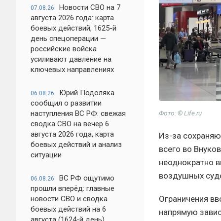
Новости СВО на 7
07.08.26
августа 2026 года: карта
боевых действий, 1625-й
день спецоперации —
российские войска
усиливают давление на
ключевых направлениях
Юрий Подоляка
06.08.26
сообщил о развитии
наступления ВС РФ: свежая
Фото: © Life.ru
сводка СВО на вечер 6
августа 2026 года, карта
Из-за сохраняю
боевых действий и анализ
всего во Внуко
ситуации
неоднократно в
воздушных суд
ВС РФ ощутимо
06.08.26
прошли вперёд: главные
Ограничения вв
новости СВО и сводка
боевых действий на 6
напрямую завис
августа (1624-й день)