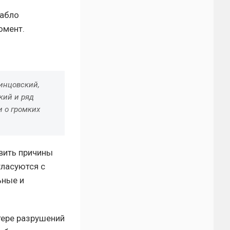
табло
омент.
инцовский,
кий и ряд
и о громких
вить причины
ласуются с
ьные и
тере разрушений