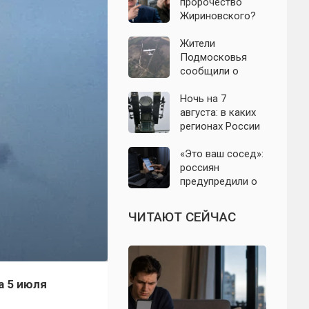
российского
пророчество
производителя
Жириновского?
телевизоров
Почему
Зеленский вновь
Жители
отказался от
Подмосковья
выборов на
сообщили о
Украине
новых взрывах:
обнародованы
Ночь на 7
подробности о
августа: в каких
налёте
регионах России
беспилотников 7
объявляли угрозу
августа
атаки БПЛА и
«Это ваш сосед»:
какие аэропорты
россиян
вводили
предупредили о
ограничения
новой схеме
мошенников с
ЧИТАЮТ СЕЙЧАС
опасными
файлами
а 5 июля