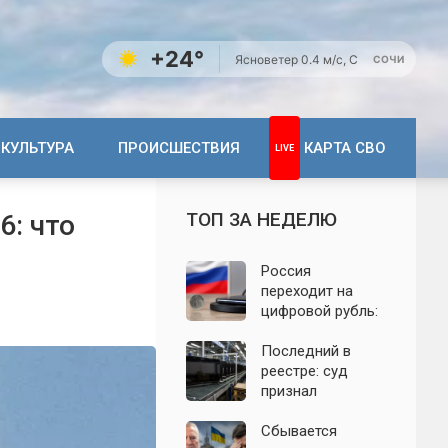
+24°
Ясно
ветер 0.4 м/с, С
СОЧИ
КУЛЬТУРА
ПРОИСШЕСТВИЯ
КАРТА СВО
ТОП ЗА НЕДЕЛЮ
6: что
Россия
переходит на
цифровой рубль:
почему новую
систему сравнили
Последний в
с моделью СССР
реестре: суд
признал
банкротом
единственного
Сбывается