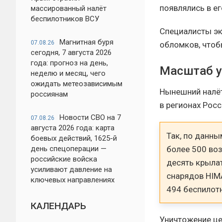
появлялись в ег
массированный налёт
беспилотников ВСУ
Специалисты эк
Магнитная буря
07.08.26
обломков, чтоб
сегодня, 7 августа 2026
года: прогноз на день,
Масштаб у
неделю и месяц, чего
ожидать метеозависимым
Нынешний налёт
россиянам
в регионах Рос
Новости СВО на 7
07.08.26
августа 2026 года: карта
Так, по данны
боевых действий, 1625-й
более 500 во
день спецоперации —
российские войска
десять крыла
усиливают давление на
снарядов HIM
ключевых направлениях
494 беспилот
КАЛЕНДАРЬ
Уничтожение це