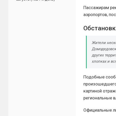
Пассажирам рек
аэропортов, по
Обстановк
Жители неск
Домодедовск
других терри
хлопках и вс
Подобные сообщ
произошедшего 
картиной отраж
региональные в
Официальные ли