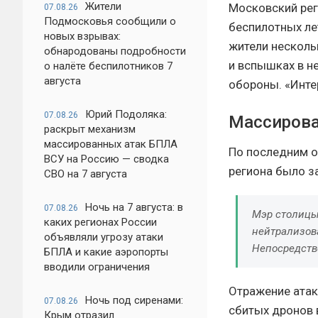
Жители
Московский рег
07.08.26
Подмосковья сообщили о
беспилотных ле
новых взрывах:
жители несколь
обнародованы подробности
и вспышках в н
о налёте беспилотников 7
августа
обороны. «Инте
Юрий Подоляка:
07.08.26
Массирова
раскрыт механизм
массированных атак БПЛА
По последним о
ВСУ на Россию — сводка
региона было з
СВО на 7 августа
Ночь на 7 августа: в
07.08.26
Мэр столицы
каких регионах России
нейтрализов
объявляли угрозу атаки
Непосредств
БПЛА и какие аэропорты
вводили ограничения
Отражение атак
Ночь под сиренами:
07.08.26
сбитых дронов 
Крым отразил