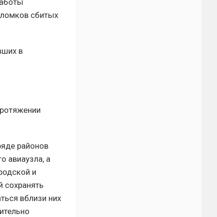
работы
бломков сбитых
вших в
протяжении
ряде районов
о авиаузла, а
родской и
й сохранять
ться вблизи них
ительно