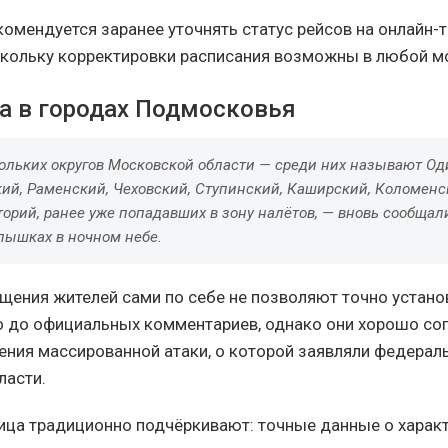
омендуется заранее уточнять статус рейсов на онлайн-
скольку корректировки расписания возможны в любой м
а в городах Подмосковья
ольких округов Московской области — среди них называют Од
ий, Раменский, Чеховский, Ступинский, Каширский, Коломенс
торий, ранее уже попадавших в зону налётов, — вновь сообщал
пышках в ночном небе.
ения жителей сами по себе не позволяют точно устано
до официальных комментариев, однако они хорошо сог
ения массированной атаки, о которой заявляли федерал
ласти.
ца традиционно подчёркивают: точные данные о харак