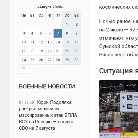
космических си
«
Август 2026
»
Пн
Вт
Ср
Чт
Пт
Сб
Вс
Ночью ранее, на
1
2
на 2 июля — 32
3
4
5
6
7
8
9
отмечают, что 
10
11
12
13
14
15
16
Сумской област
17
18
19
20
21
22
23
Рязанскую обла
24
25
26
27
28
29
30
Ситуация 
31
ВОЕННЫЕ НОВОСТИ
Юрий Подоляка:
07.08.26
раскрыт механизм
массированных атак БПЛА
ВСУ на Россию — сводка
СВО на 7 августа