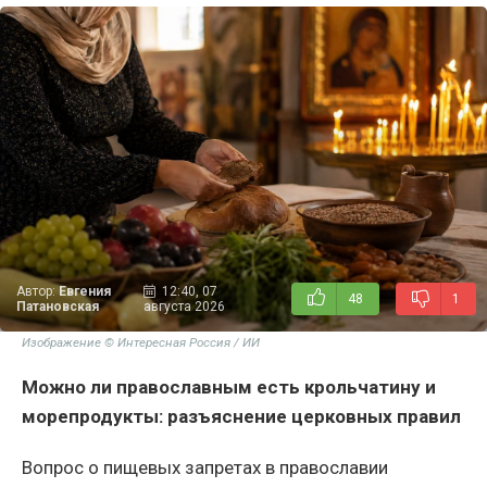
Автор:
Евгения
12:40, 07
48
1
Патановская
августа 2026
Изображение © Интересная Россия / ИИ
Можно ли православным есть крольчатину и
морепродукты: разъяснение церковных правил
Вопрос о пищевых запретах в православии