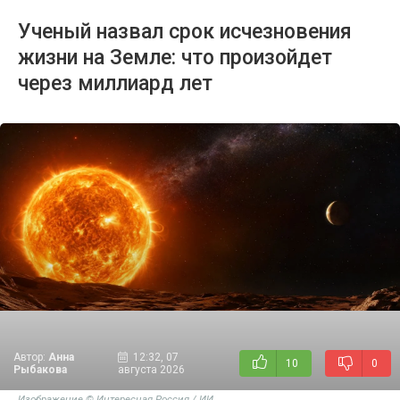
Ученый назвал срок исчезновения
жизни на Земле: что произойдет
через миллиард лет
Автор:
Анна
12:32, 07
10
0
Рыбакова
августа 2026
Изображение © Интересная Россия / ИИ