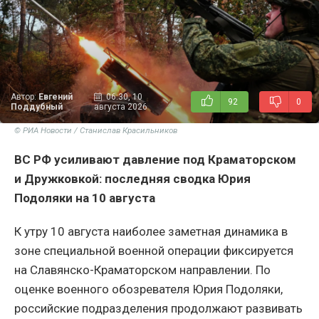
Автор:
Евгений
06:30, 10
92
0
Поддубный
августа 2026
© РИА Новости / Станислав Красильников
ВС РФ усиливают давление под Краматорском
и Дружковкой: последняя сводка Юрия
Подоляки на 10 августа
К утру 10 августа наиболее заметная динамика в
зоне специальной военной операции фиксируется
на Славянско-Краматорском направлении. По
оценке военного обозревателя Юрия Подоляки,
российские подразделения продолжают развивать