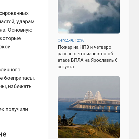
ссированных
астей, ударам
она. Основную
 которые
Сегодня, 12:36
нской
Пожар на НПЗ и четверо
раненых: что известно об
атаке БПЛА на Ярославль 6
августа
зличного
ые боеприпасы.
ны, избежать
ек получили
не