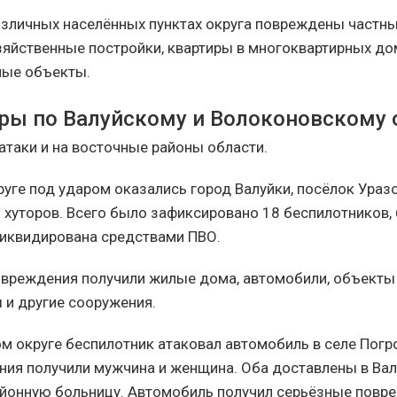
различных населённых пунктах округа повреждены частны
зяйственные постройки, квартиры в многоквартирных до
ные объекты.
ры по Валуйскому и Волоконовскому 
таки и на восточные районы области.
руге под ударом оказались город Валуйки, посёлок Уразо
и хуторов. Всего было зафиксировано 18 беспилотников,
иквидирована средствами ПВО.
овреждения получили жилые дома, автомобили, объекты
 и другие сооружения.
м округе беспилотник атаковал автомобиль в селе Погр
ения получили мужчина и женщина. Оба доставлены в Ва
йонную больницу. Автомобиль получил серьёзные повр