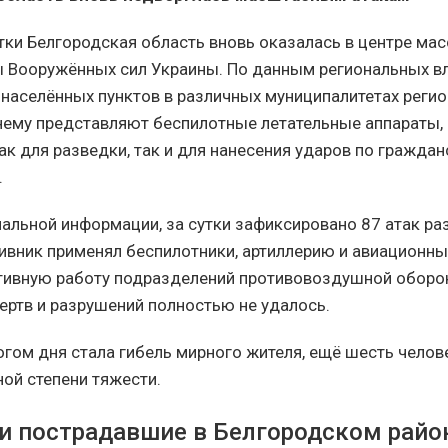
тки Белгородская область вновь оказалась в центре ма
ы Вооружённых сил Украины. По данным региональных вл
 населённых пунктов в различных муниципалитетах реги
нему представляют беспилотные летательные аппараты,
ак для разведки, так и для нанесения ударов по гражда
.
альной информации, за сутки зафиксировано 87 атак ра
тивник применял беспилотники, артиллерию и авиационн
тивную работу подразделений противовоздушной оборо
ертв и разрушений полностью не удалось.
огом дня стала гибель мирного жителя, ещё шесть челов
ной степени тяжести.
и пострадавшие в Белгородском райо