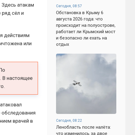
 Здесь атакам
Сегодня, 08:57
 ряд сёл и
Обстановка в Крыму 6
августа 2026 года: что
происходит на полуострове,
работает ли Крымский мост
ря действиям
и безопасно ли ехать на
ничтожена или
отдых
По
. В настоящее
о.
 атаковал
е обследования
нием врачей в
Сегодня, 08:22
Ленобласть после налёта:
что изменилось за двое