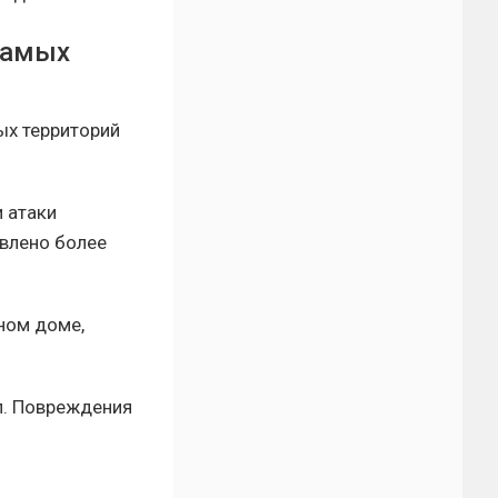
самых
ых территорий
и атаки
авлено более
ном доме,
л. Повреждения