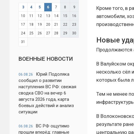
3
4
5
6
7
8
9
Кроме того, в 
автомобили, хо
10
11
12
13
14
15
16
производствен
17
18
19
20
21
22
23
24
25
26
27
28
29
30
Новые уда
31
Продолжаются а
ВОЕННЫЕ НОВОСТИ
В Валуйском ок
несколько сёл 
Юрий Подоляка
06.08.26
которых была л
сообщил о развитии
наступления ВС РФ: свежая
сводка СВО на вечер 6
Тем не менее п
августа 2026 года, карта
инфраструктуры
боевых действий и анализ
ситуации
В Волоконовско
результате ран
ВС РФ ощутимо
06.08.26
центральную ра
прошли вперёд: главные