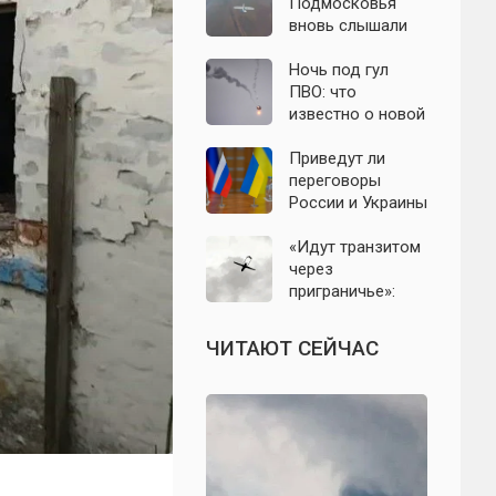
с моделью СССР
Подмосковья
вновь слышали
хлопки в небе:
что известно об
Ночь под гул
отражении
ПВО: что
налёта БПЛА в
известно о новой
ночь на 6 августа
атаке БПЛА на
Подмосковье и
Приведут ли
Москву 6 августа
переговоры
России и Украины
к завершению
СВО: что
«Идут транзитом
известно на 6
через
августа 2026
приграничье»:
года? Последние
офицер назвал
заявления
точки запуска
ЧИТАЮТ СЕЙЧАС
политиков
дронов ВСУ по
Подмосковью