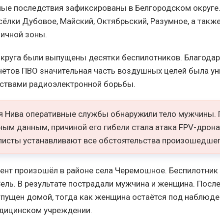
ые последствия зафиксированы в Белгородском округе.
ёлки Дубовое, Майский, Октябрьский, Разумное, а также
ничной зоны.
округа были выпущены десятки беспилотников. Благода
чётов ПВО значительная часть воздушных целей была у
ствами радиоэлектронной борьбы.
ая Нива оперативные службы обнаружили тело мужчины. 
ым данным, причиной его гибели стала атака FPV-дрона
листы устанавливают все обстоятельства произошедшег
ент произошёл в районе села Черемошное. Беспилотник
ель. В результате пострадали мужчина и женщина. Посл
пущен домой, тогда как женщина остаётся под наблюде
дицинском учреждении.