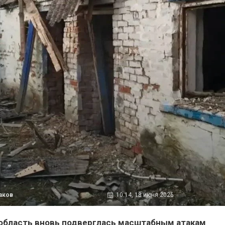
аков
10:14, 18 июня 2026
область вновь подверглась масштабным атакам