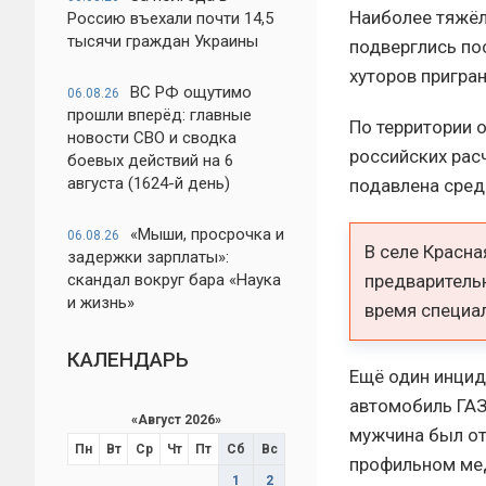
Наиболее тяжёл
Россию въехали почти 14,5
тысячи граждан Украины
подверглись пос
хуторов пригра
ВС РФ ощутимо
06.08.26
прошли вперёд: главные
По территории 
новости СВО и сводка
российских рас
боевых действий на 6
августа (1624-й день)
подавлена сред
«Мыши, просрочка и
06.08.26
В селе Красн
задержки зарплаты»:
скандал вокруг бара «Наука
предварительн
и жизнь»
время специа
КАЛЕНДАРЬ
Ещё один инцид
автомобиль ГАЗ
«
Август 2026
»
мужчина был от
Пн
Вт
Ср
Чт
Пт
Сб
Вс
профильном ме
1
2