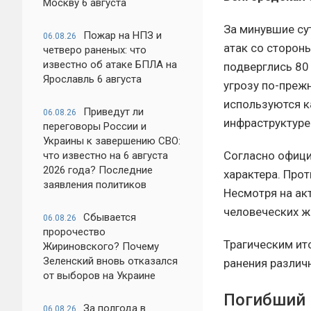
Москву 6 августа
За минувшие су
Пожар на НПЗ и
06.08.26
атак со сторон
четверо раненых: что
известно об атаке БПЛА на
подверглись 80
Ярославль 6 августа
угрозу по-преж
используются к
Приведут ли
06.08.26
инфраструктуре
переговоры России и
Украины к завершению СВО:
Согласно офици
что известно на 6 августа
2026 года? Последние
характера. Про
заявления политиков
Несмотря на ак
человеческих ж
Сбывается
06.08.26
пророчество
Трагическим ит
Жириновского? Почему
Зеленский вновь отказался
ранения различ
от выборов на Украине
Погибший 
За полгода в
06.08.26