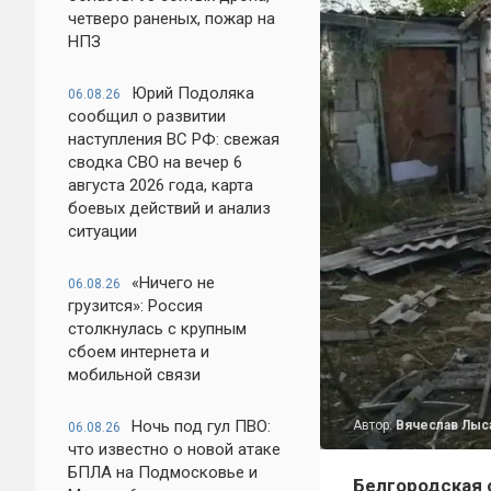
четверо раненых, пожар на
НПЗ
Юрий Подоляка
06.08.26
сообщил о развитии
наступления ВС РФ: свежая
сводка СВО на вечер 6
августа 2026 года, карта
боевых действий и анализ
ситуации
«Ничего не
06.08.26
грузится»: Россия
столкнулась с крупным
сбоем интернета и
мобильной связи
Ночь под гул ПВО:
Автор:
Вячеслав Лыс
06.08.26
что известно о новой атаке
БПЛА на Подмосковье и
Белгородская 