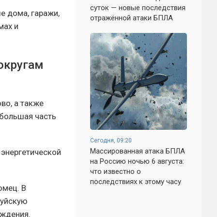
суток — новые последствия
е дома, гаражи,
отражённой атаки БПЛА
мах и
округам
во, а также
 большая часть
Сегодня, 09:20
Массированная атака БПЛА
 энергетической
на Россию ночью 6 августа:
что известно о
последствиях к этому часу
омец. В
луйскую
еждения.