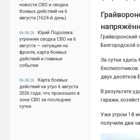
новости СВО и сводка
боевых действий на 6
Грайворон
августа (1624-й день)
напряжён
Юрий Подоляка:
06.08.26
Грайворонский 
утренняя сводка СВО на 6
Белгородской о
августа — ситуация на
фронте, карта боевых
действий и главные
За сутки здесь
события
беспилотников.
двух десятков 
Карта боевых
06.08.26
действий на утро 6 августа
В результате у
2026 года: что произошло в
гаражи, хозяйст
зоне СВО за последние
сутки
Уже утром 18 и
получили два ч