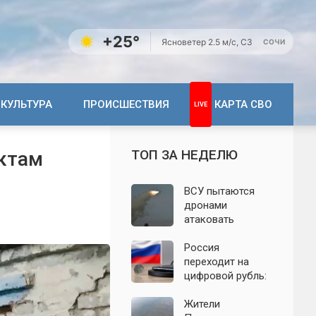
+25°
Ясно
ветер 2.5 м/с, СЗ
СОЧИ
КУЛЬТУРА
ПРОИСШЕСТВИЯ
КАРТА СВО
ТОП ЗА НЕДЕЛЮ
нктам
ВСУ пытаются
дронами
атаковать
территорию
Крыма: свежие
Россия
подробности
переходит на
налёта на
цифровой рубль:
сегодня,
почему новую
06.08.2026
систему сравнили
Жители