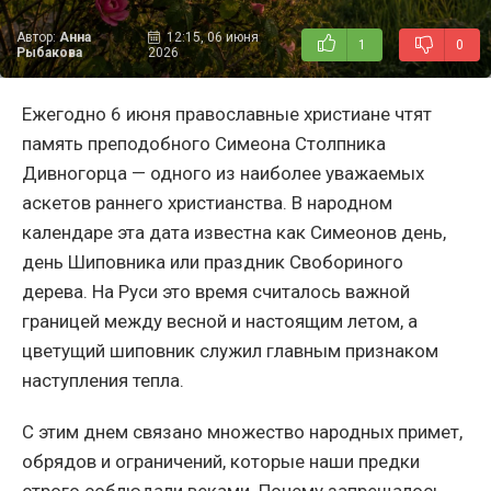
Автор:
Анна
12:15, 06 июня
1
0
Рыбакова
2026
Ежегодно 6 июня православные христиане чтят
память преподобного Симеона Столпника
Дивногорца — одного из наиболее уважаемых
аскетов раннего христианства. В народном
календаре эта дата известна как Симеонов день,
день Шиповника или праздник Свобориного
дерева. На Руси это время считалось важной
границей между весной и настоящим летом, а
цветущий шиповник служил главным признаком
наступления тепла.
С этим днем связано множество народных примет,
обрядов и ограничений, которые наши предки