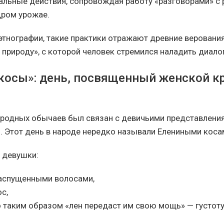
альные действия, сопровождая работу «разговорами» с 
дром урожае.
 этнографии, такие практики отражают древние верования
природу», с которой человек стремился наладить диалог
косы»: день, посвященный женской кр
родных обычаев был связан с девичьими представления
. Этот день в народе нередко называли Елениными коса
к девушки:
распущенными волосами,
ос,
о таким образом «лен передаст им свою мощь» — густоту