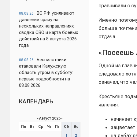
сравнивали с с
ВС РФ усиливают
08.08.26
давление сразу на
Именно поэтому
нескольких направлениях:
больше почтени
сводка СВО и карта боевых
отдача.
действий на 8 августа 2026
года
«Посеешь 
Беспилотники
08.08.26
Одной из главн
атаковали Калужскую
область утром в субботу:
следовало хотя
первые подробности на
означал, что ч
08.08.2026
Крестьяне подм
КАЛЕНДАРЬ
явления:
начинает к
«
Август 2026
»
зацветает 
Пн
Вт
Ср
Чт
Пт
Сб
Вс
на дубах р
1
2