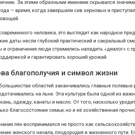
речник. За этими образными именами скрывался значим
года — время, когда завершали сев зерновых и приступа
 овощей.
 современного человека, это выглядит как народное пред
акие даты несли глубокий практический и сакральный см
ы и ограничения люди стремились наладить «диалог» с п
поддержкой и гарантировать хороший урожай.
ова благополучия и символ жизни
в большинстве областей заканчивались главные полевые 
дотачивались на льне. Эта культура была одной из важн
кань, одежду, канаты и масло. От того, насколько уродит
ько благосостояние семьи, но и её хозяйственная прочн
нании лён воспринимался не просто как сельскохозяйств
ение женского начала, плодородия и жизненного пути. Е