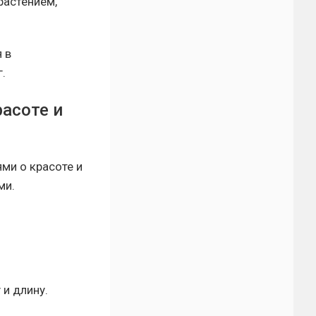
растением,
 в
.
асоте и
ми о красоте и
ми.
 и длину.