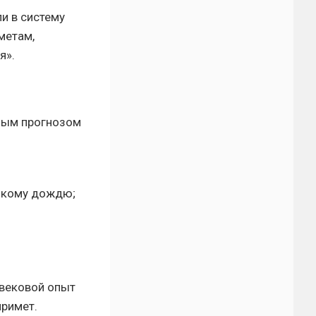
и в систему
метам,
я».
ным прогнозом
елкому дождю;
 вековой опыт
примет.