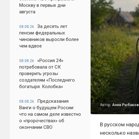
Москву в первые дни
августа
За десять лет
08.08.26
пенсии федеральных
чиновников выросли более
чем вдвое
«Россия 24»
08.08.26
потребовала от СК
проверить угрозы
создателям «Последнего
богатыря. Колобка»
Предсказания
08.08.26
Автор:
Анна Рыбаков
Ванги о будущем России:
что на самом деле известно
о «пророчествах» об
В русском наро
окончании СВО
несколько назв