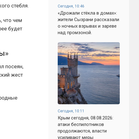
ого стебля.
Сегодня, 10:46
«Дрожали стёкла в домах»:
жители Сызрани рассказали
, что чем
о ночных взрывах и зареве
рее будет
над промзоной.
ны»
л посеян,
ский жест
иродные
Сегодня, 10:11
Крым сегодня, 08.08.2026:
атаки беспилотников
продолжаются, власти
усиливают меры