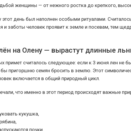
удьбой женщины — от нежного ростка до крепкого, высок
 этот день был наполнен особыми ритуалами. Считалось
я и заботы человек проявит к земле и посевам, тем щед
лён на Олену — вырастут длинные ль
ых примет считалось следующее: если к 3 июня лен не бы
 бы пригоршню семян бросить в землю. Этот символиче
еловек включается в общий природный цикл.
ечали, что именно в этот период происходят важные пр
уковать кукушка,
рябина,
аспускаются почки.