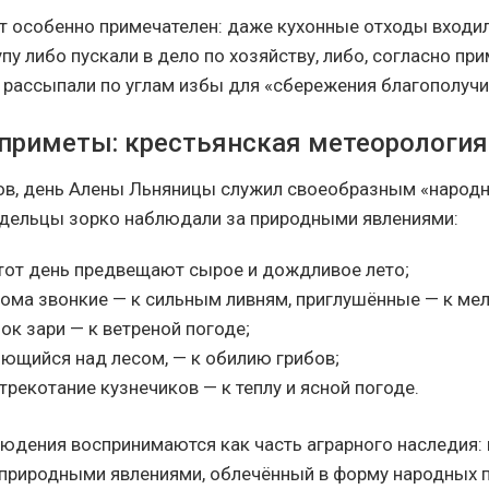
т особенно примечателен: даже кухонные отходы входил
пу либо пускали в дело по хозяйству, либо, согласно при
 рассыпали по углам избы для «сбережения благополучи
приметы: крестьянская метеорология
ов, день Алены Льняницы служил своеобразным «народ
дельцы зорко наблюдали за природными явлениями:
этот день предвещают сырое и дождливое лето;
рома звонкие — к сильным ливням, приглушённые — к м
ок зари — к ветреной погоде;
лющийся над лесом, — к обилию грибов;
трекотание кузнечиков — к теплу и ясной погоде.
людения воспринимаются как часть аграрного наследия:
природными явлениями, облечённый в форму народных 