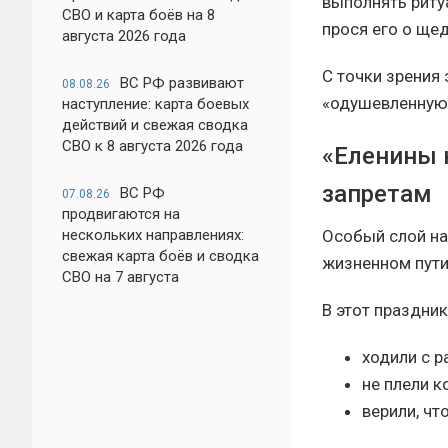
выполнять риту
СВО и карта боёв на 8
прося его о ще
августа 2026 года
С точки зрения
ВС РФ развивают
08.08.26
«одушевленную 
наступление: карта боевых
действий и свежая сводка
СВО к 8 августа 2026 года
«Еленины 
запретам
ВС РФ
07.08.26
продвигаются на
нескольких направлениях:
Особый слой на
свежая карта боёв и сводка
жизненном пути
СВО на 7 августа
В этот праздни
ходили с 
не плели к
верили, чт