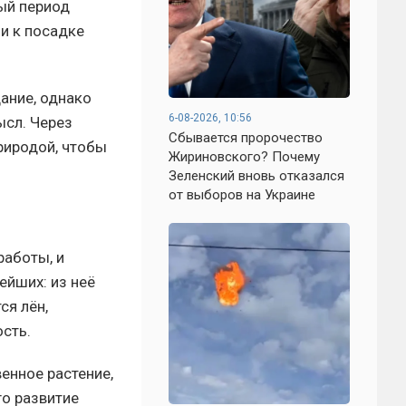
ый период
ли к посадке
ание, однако
6-08-2026, 10:56
ысл. Через
Сбывается пророчество
риродой, чтобы
Жириновского? Почему
Зеленский вновь отказался
от выборов на Украине
работы, и
ейших: из неё
ся лён,
ость.
енное растение,
го развитие