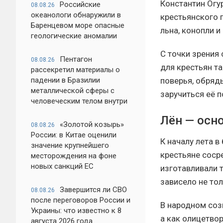
Константин Огу
Российские
08.08.26
океанологи обнаружили в
крестьянского 
Баренцевом море опасные
льна, конопли и
геологические аномалии
С точки зрения
Пентагон
08.08.26
для крестьян т
рассекретил материалы о
падении в Бразилии
поверья, обряд
металлической сферы с
заручиться её 
человеческим телом внутри
Лён — осн
«Золотой козырь»
08.08.26
России: в Китае оценили
К началу лета 
значение крупнейшего
крестьяне сосре
месторождения на фоне
новых санкций ЕС
изготавливали т
зависело не тол
Завершится ли СВО
08.08.26
после переговоров России и
В народном соз
Украины: что известно к 8
а как олицетвор
августа 2026 года