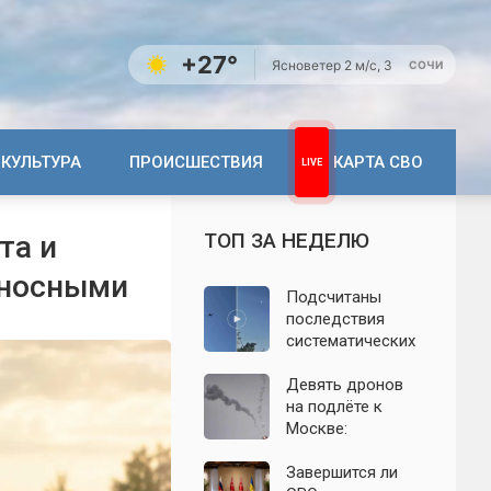
+27°
Ясно
ветер 2 м/с, З
СОЧИ
КУЛЬТУРА
ПРОИСШЕСТВИЯ
КАРТА СВО
ТОП ЗА НЕДЕЛЮ
та и
оносными
Подсчитаны
последствия
систематических
атак БПЛА на
Ленинградскую
Девять дронов
область: что
на подлёте к
известно к 7
Москве:
августа 2026 года
подробности
ночной атаки
Завершится ли