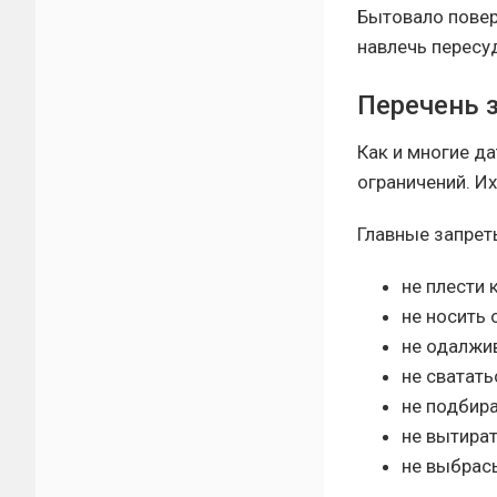
Бытовало повер
навлечь пересу
Перечень 
Как и многие д
ограничений. Их
Главные запрет
не плести 
не носить 
не одалжив
не сватать
не подбир
не вытира
не выбрас