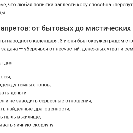
ье, что любая попытка заплести косу способна «перепут
ды.
запретов: от бытовых до мистических
аты народного календаря, 3 июня был окружен рядом стр
 задача — уберечься от несчастий, денежных утрат и се
ы дня:
косы;
одежду тёмных тонов;
ать деньги;
ся и не заводить серьезные отношения;
ать найденные драгоценности;
ть пыль в жилище;
ывать яичную скорлупу.