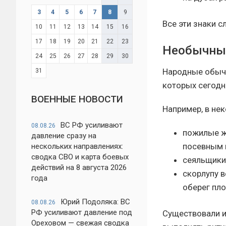
3
4
5
6
7
8
9
Все эти знаки 
10
11
12
13
14
15
16
17
18
19
20
21
22
23
Необычные
24
25
26
27
28
29
30
Народные обыча
31
которых сегод
ВОЕННЫЕ НОВОСТИ
Например, в не
ВС РФ усиливают
08.08.26
пожилые ж
давление сразу на
посевным 
нескольких направлениях:
сводка СВО и карта боевых
сеяльщики 
действий на 8 августа 2026
скорлупу в
года
оберег пл
Юрий Подоляка: ВС
08.08.26
РФ усиливают давление под
Существовали и
Ореховом — свежая сводка