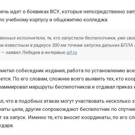
 речь идет о боевиках ВСУ, которые непосредственно за
по учебному корпусу и общежитию колледжа.
енные исполнители, те, кто запустили беспилотники, уже сво
ем известным в радиусе 300 км точкам запуска дальних БПЛА
, — заявил Лебедев в интервью
aif.ru
.
отметил собеседник издания, работа по установлению все
тся. По его словам, сложнее всего выявить тех, кто ко
раммировал маршруты беспилотников и отдавал приказ н
л, что в подобных атаках могут участвовать несколько з
аты цели, другие сопровождают беспилотник по спутни
 за запуск. Именно те, кто вносит координаты, по его с
удара.