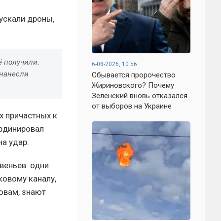
пускали дроны,
ё получили.
6-08-2026, 10:56
 нанесли
Сбывается пророчество
Жириновского? Почему
Зеленский вновь отказался
от выборов на Украине
х причастных к
ординировал
а удар.
веньев: одни
ковому каналу,
ловам, знают