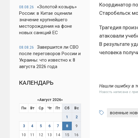
Координатор по
«Золотой козырь»
08.08.26
Старобельск мо
России: в Китае оценили
значение крупнейшего
месторождения на фоне
Трагедия произ
новых санкций ЕС
атаковали учеб
В результате уд
Завершится ли СВО
08.08.26
человека получ
после переговоров России и
Украины: что известно к 8
августа 2026 года
КАЛЕНДАРЬ
Нашли ошибку в т
Новость написана с пр
«
Август 2026
»
Пн
Вт
Ср
Чт
Пт
Сб
Вс
военные нов
1
2
3
4
5
6
7
8
9
10
11
12
13
14
15
16