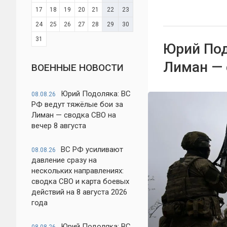
17
18
19
20
21
22
23
24
25
26
27
28
29
30
31
Юрий Под
Лиман — 
ВОЕННЫЕ НОВОСТИ
Юрий Подоляка: ВС
08.08.26
РФ ведут тяжёлые бои за
Лиман — сводка СВО на
вечер 8 августа
ВС РФ усиливают
08.08.26
давление сразу на
нескольких направлениях:
сводка СВО и карта боевых
действий на 8 августа 2026
года
Юрий Подоляка: ВС