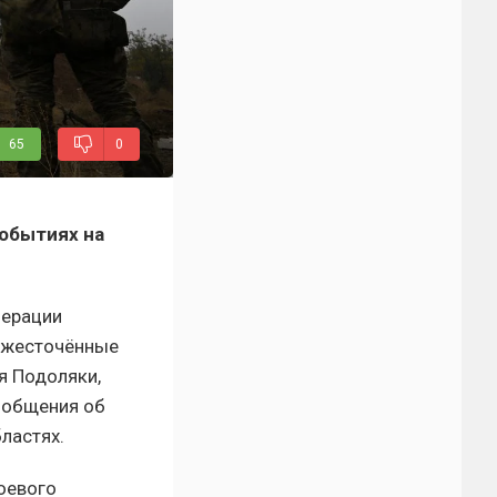
65
0
событиях на
перации
 ожесточённые
я Подоляки,
ообщения об
ластях.
оевого