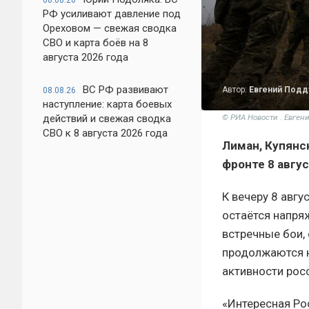
08.08.26
РФ усиливают давление под
Ореховом — свежая сводка
СВО и карта боёв на 8
августа 2026 года
ВС РФ развивают
Автор:
Евгений Под
08.08.26
наступление: карта боевых
действий и свежая сводка
© РИА Новости . Евген
СВО к 8 августа 2026 года
Лиман, Купянс
фронте 8 авгу
К вечеру 8 авгу
остаётся напря
встречные бои,
продолжаются 
активности рос
«Интересная Ро