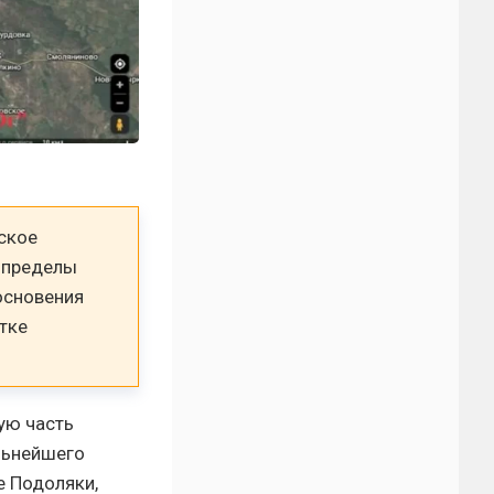
ское
а пределы
основения
тке
ую часть
льнейшего
е Подоляки,