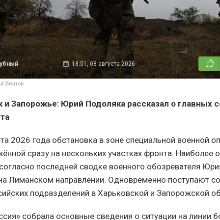
дубный
18:51, 08 августа 2026
ий Биятов
к и Запорожье: Юрий Подоляка рассказал о главных 
ста
ста 2026 года обстановка в зоне специальной военной о
жённой сразу на нескольких участках фронта. Наиболее
 согласно последней сводке военного обозревателя Юри
на Лиманском направлении. Одновременно поступают с
сийских подразделений в Харьковской и Запорожской об
ссия» собрала основные сведения о ситуации на линии б