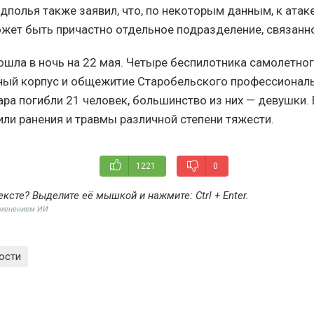
дполья также заявил, что, по некоторым данным, к атаке
жет быть причастно отдельное подразделение, связанн
ошла в ночь на 22 мая. Четыре беспилотника самолетног
ный корпус и общежитие Старобельского профессионал
ара погибли 21 человек, большинство из них — девушки.
или ранения и травмы различной степени тяжести.
1221
0
ексте? Выделите её мышкой и нажмите:
Ctrl + Enter
.
именением ИИ
ости