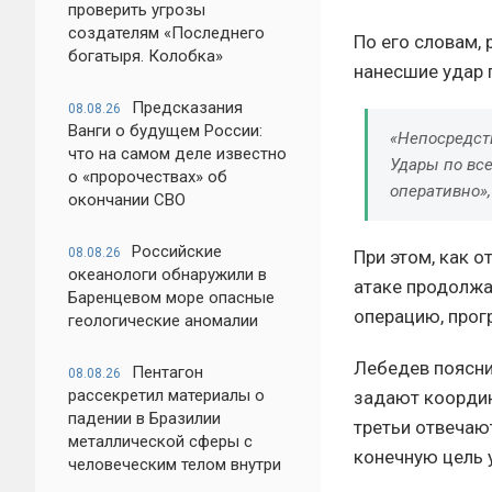
проверить угрозы
создателям «Последнего
По его словам,
богатыря. Колобка»
нанесшие удар 
Предсказания
08.08.26
Ванги о будущем России:
«Непосредств
что на самом деле известно
Удары по вс
о «пророчествах» об
оперативно»
окончании СВО
Российские
08.08.26
При этом, как 
океанологи обнаружили в
атаке продолжае
Баренцевом море опасные
операцию, прог
геологические аномалии
Лебедев поясни
Пентагон
08.08.26
рассекретил материалы о
задают координ
падении в Бразилии
третьи отвечают
металлической сферы с
конечную цель 
человеческим телом внутри