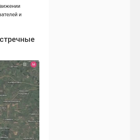
движении
вателей и
встречные