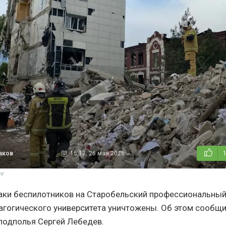
аков
15:17, 26 мая 2026
nr
аки беспилотников на Старобельский профессиональны
агогического университета уничтожены. Об этом сообщ
подполья Сергей Лебедев.