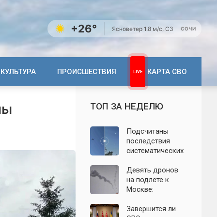
+26°
Ясно
ветер 1.8 м/с, СЗ
СОЧИ
КУЛЬТУРА
ПРОИСШЕСТВИЯ
КАРТА СВО
ТОП ЗА НЕДЕЛЮ
ны
Подсчитаны
последствия
систематических
атак БПЛА на
Ленинградскую
Девять дронов
область: что
на подлёте к
известно к 7
Москве:
августа 2026 года
подробности
ночной атаки
Завершится ли