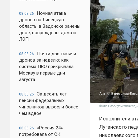
Ночная атака
08.08.26
дронов на Липецкую
область: в Задонске ранены
двое, повреждены дома и
ЛЭП
Почти две тысячи
08.08.26
дронов за неделю: как
система ПВО прикрывала
Москву в первые дни
августа
За десять лет
Автор:
Вячеслав Лыс
08.08.26
пенсии федеральных
Фото t.me/government_l
чиновников выросли более
чем вдвое
Исполнители ат
Луганского пед
«Россия 24»
08.08.26
потребовала от СК
николаевского 