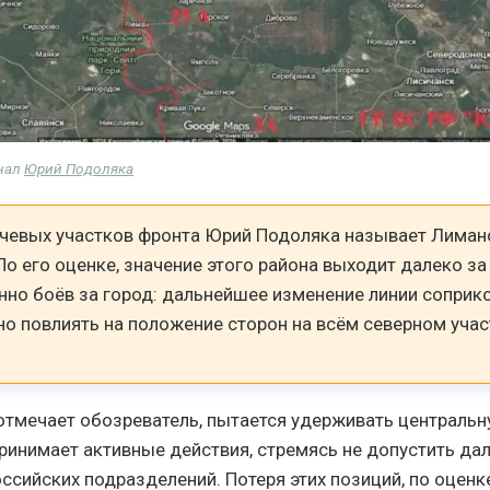
нал
Юрий Подоляка
чевых участков фронта Юрий Подоляка называет Лиман
По его оценке, значение этого района выходит далеко з
нно боёв за город: дальнейшее изменение линии соприк
но повлиять на положение сторон на всём северном учас
 отмечает обозреватель, пытается удерживать центральн
ринимает активные действия, стремясь не допустить да
ссийских подразделений. Потеря этих позиций, по оценк