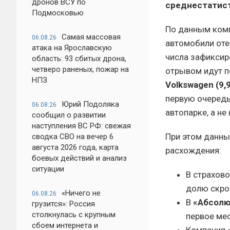
дронов ВСУ по
среднестатист
Подмосковью
По данным комп
Самая массовая
06.08.26
автомобили оте
атака на Ярославскую
числа зафикси
область: 93 сбитых дрона,
четверо раненых, пожар на
отрывом идут п
НПЗ
Volkswagen (9,
первую очередь
Юрий Подоляка
06.08.26
автопарке, а н
сообщил о развитии
наступления ВС РФ: свежая
При этом данны
сводка СВО на вечер 6
августа 2026 года, карта
расхождения:
боевых действий и анализ
ситуации
В страхов
долю скро
«Ничего не
06.08.26
В
«Абсолю
грузится»: Россия
столкнулась с крупным
первое ме
сбоем интернета и
Компания