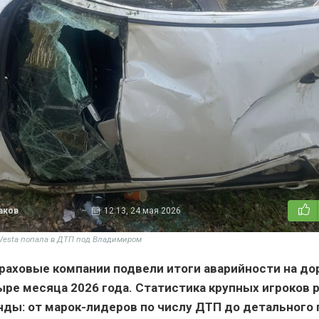
аков
12:13, 24 мая 2026
a Vesta попала в ДТП под Владимиром
раховые компании подвели итоги аварийности на до
ыре месяца 2026 года. Статистика крупных игроков 
ды: от марок-лидеров по числу ДТП до детального 