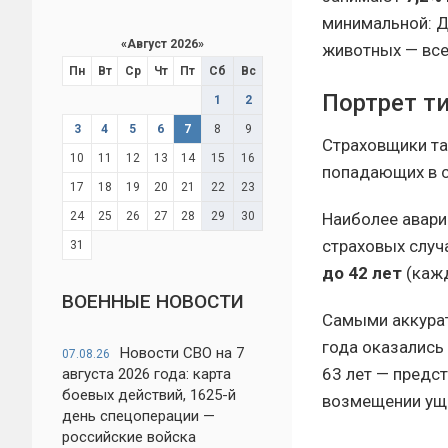
минимальной: Д
«
Август 2026
»
животных — вс
Пн
Вт
Ср
Чт
Пт
Сб
Вс
Портрет т
1
2
3
4
5
6
7
8
9
Страховщики та
10
11
12
13
14
15
16
попадающих в с
17
18
19
20
21
22
23
Наиболее авари
24
25
26
27
28
29
30
страховых случа
31
до 42 лет
(каж
ВОЕННЫЕ НОВОСТИ
Самыми аккурат
года оказались
Новости СВО на 7
07.08.26
63 лет — предст
августа 2026 года: карта
боевых действий, 1625-й
возмещении уще
день спецоперации —
российские войска