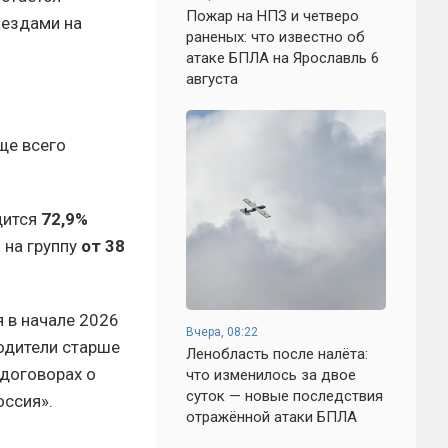
Пожар на НПЗ и четверо
наездами на
раненых: что известно об
атаке БПЛА на Ярославль 6
августа
ще всего
дится
72,9%
 на группу
от 38
 в начале 2026
Вчера, 08:22
водители старше
Ленобласть после налёта:
 договорах о
что изменилось за двое
суток — новые последствия
оссия».
отражённой атаки БПЛА