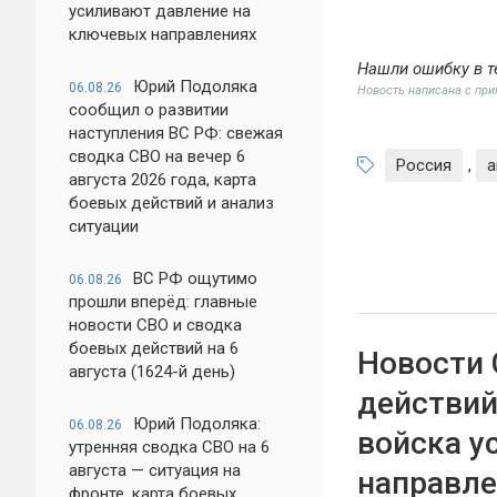
усиливают давление на
ключевых направлениях
Нашли ошибку в т
Юрий Подоляка
06.08.26
Новость написана с пр
сообщил о развитии
наступления ВС РФ: свежая
сводка СВО на вечер 6
Россия
,
а
августа 2026 года, карта
боевых действий и анализ
ситуации
ВС РФ ощутимо
06.08.26
прошли вперёд: главные
новости СВО и сводка
боевых действий на 6
Новости 
августа (1624-й день)
действий
Юрий Подоляка:
06.08.26
войска у
утренняя сводка СВО на 6
августа — ситуация на
направле
фронте, карта боевых