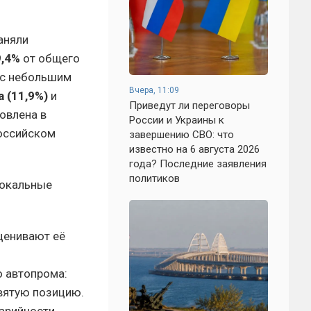
аняли
9,4%
от общего
 с небольшим
Вчера, 11:09
a (11,9%)
и
Приведут ли переговоры
ловлена в
России и Украины к
российском
завершению СВО: что
известно на 6 августа 2026
года? Последние заявления
политиков
локальные
ценивают её
о автопрома:
евятую позицию.
арийности,