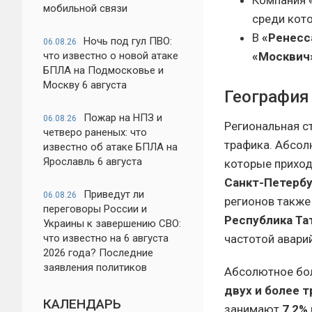
мобильной связи
среди кот
В
«Ренесс
Ночь под гул ПВО:
06.08.26
«Москвич
что известно о новой атаке
БПЛА на Подмосковье и
Москву 6 августа
География
Пожар на НПЗ и
06.08.26
Региональная с
четверо раненых: что
трафика. Абсо
известно об атаке БПЛА на
Ярославль 6 августа
которые прихо
Санкт-Петербу
Приведут ли
06.08.26
регионов такж
переговоры России и
Республика Тат
Украины к завершению СВО:
частотой авари
что известно на 6 августа
2026 года? Последние
заявления политиков
Абсолютное бо
двух и более 
КАЛЕНДАРЬ
занимают
7,2%