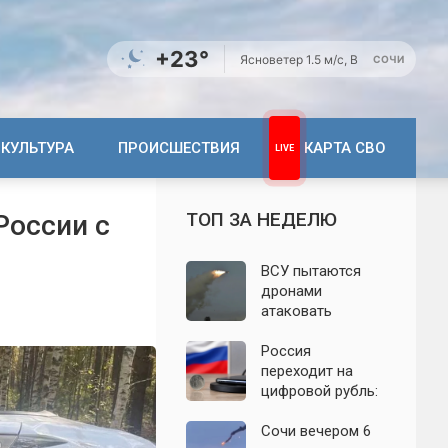
+23°
Ясно
ветер 1.5 м/с, В
СОЧИ
КУЛЬТУРА
ПРОИСШЕСТВИЯ
КАРТА СВО
ТОП ЗА НЕДЕЛЮ
России с
ВСУ пытаются
дронами
атаковать
территорию
Крыма: свежие
Россия
подробности
переходит на
налёта на
цифровой рубль:
сегодня,
почему новую
06.08.2026
систему сравнили
Сочи вечером 6