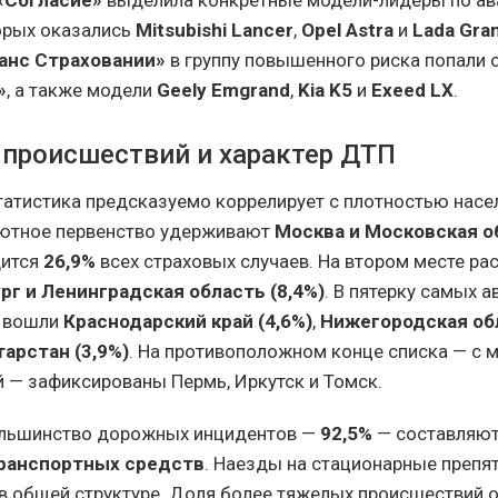
орых оказались
Mitsubishi Lancer
,
Opel Astra
и
Lada Gra
анс Страховании»
в группу повышенного риска попали 
»
, а также модели
Geely Emgrand
,
Kia K5
и
Exeed LX
.
 происшествий и характер ДТП
татистика предсказуемо коррелирует с плотностью насе
лютное первенство удерживают
Москва и Московская о
дится
26,9%
всех страховых случаев. На втором месте р
рг и Ленинградская область (8,4%)
. В пятерку самых 
е вошли
Краснодарский край (4,6%)
,
Нижегородская об
арстан (3,9%)
. На противоположном конце списка — с 
й — зафиксированы Пермь, Иркутск и Томск.
льшинство дорожных инцидентов —
92,5%
— составляю
транспортных средств
. Наезды на стационарные препя
в общей структуре. Доля более тяжелых происшествий о