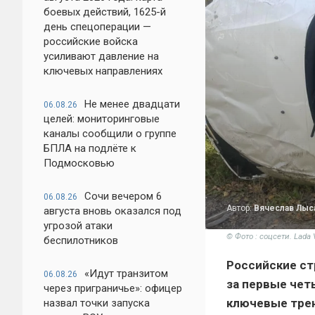
боевых действий, 1625-й
день спецоперации —
российские войска
усиливают давление на
ключевых направлениях
Не менее двадцати
06.08.26
целей: мониторинговые
каналы сообщили о группе
БПЛА на подлёте к
Подмосковью
Сочи вечером 6
06.08.26
Автор:
Вячеслав Лыс
августа вновь оказался под
угрозой атаки
© Фото : соцсети. Lad
беспилотников
Российские ст
«Идут транзитом
06.08.26
за первые чет
через приграничье»: офицер
ключевые трен
назвал точки запуска