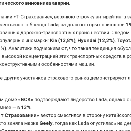
ического виновника аварии.
ании «Т-Страхование», верхнюю строчку антирейтинга з
чественного бренда
Lada
, на долю которых пришлось
1
рованных дорожно-транспортных происшествий. Следом
опулярные иномарки:
Kia (13,8%)
,
Hyundai (12,2%)
,
Toyot
9%)
. Аналитики подчеркивают, что такая тенденция обус
 высокой концентрацией этих транспортных средств в 
е конструктивными особенностями машин.
е других участников страхового рынка демонстрируют 
ом доме
«ВСК»
подтверждают лидерство Lada, однако о
мнее — в
13%
.
т Страховании»
вектор сместился в сторону китайског
сто заняла марка
Geely
, тогда как Lada опустилась на д
«Согласие»
выделила конкретные модели-лидеры по ав