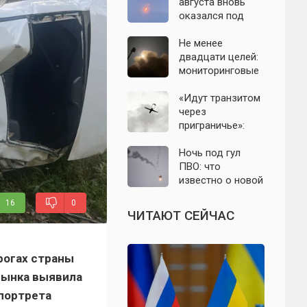
с моделью СССР
августа вновь
оказался под
угрозой атаки
беспилотников
Не менее
двадцати целей:
мониторинговые
каналы
сообщили о
«Идут транзитом
группе БПЛА на
через
подлёте к
приграничье»:
Подмосковью
офицер назвал
точки запуска
Ночь под гул
дронов ВСУ по
ПВО: что
Подмосковью
известно о новой
атаке БПЛА на
16
0
Подмосковье и
ЧИТАЮТ СЕЙЧАС
Москву 6 августа
рогах страны
рынка выявила
портрета