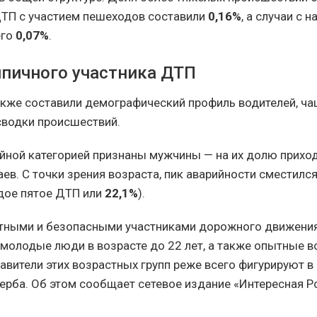
ТП с участием пешеходов составили
0,16%
, а случаи с 
его
0,07%
.
ипичного участника ДТП
кже составили демографический профиль водителей, ча
водки происшествий.
йной категорией признаны мужчины — на их долю прихо
ев. С точки зрения возраста, пик аварийности сместился
дое пятое ДТП или
22,1%
).
ными и безопасными участниками дорожного движения
 молодые люди в возрасте до 22 лет, а также опытные 
авители этих возрастных групп реже всего фигурируют в
рба. Об этом сообщает сетевое издание «Интересная Р