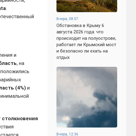
nta
.
отечественный
Вчера, 08:57
Обстановка в Крыму 6
августа 2026 года: что
происходит на полуострове,
работает ли Крымский мост
и безопасно ли ехать на
ления и
отдых
бласть
, на
асположились
аварийных
ласть (4%)
и
минимальной
т
столкновения
тствия
стается
Вчера, 12:36