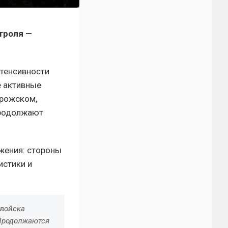
троля —
нтенсивности
е активные
орожском,
продолжают
жения: стороны
истики и
 войска
 Продолжаются