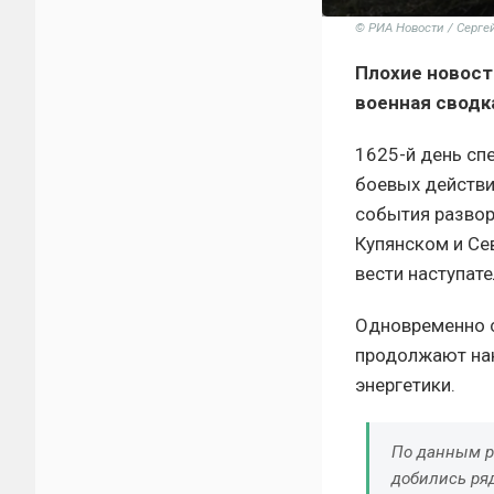
© РИА Новости / Серге
Плохие новост
военная сводка
1625-й день сп
боевых действи
события развор
Купянском и Се
вести наступат
Одновременно с
продолжают нан
энергетики.
По данным р
добились ряд