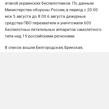
атакой украинских беспилотников. По данным
Министерства обороны России, в период с 20:00
мск 5 августа до 8:00 6 августа дежурные
средства ПВО перехватили и уничтожили 605
беспилотных летательных аппаратов самолётного
типа над 19 российскими регионами.
В список вошли Белгородская, Брянская,
Владимирская, Воронежская, Калужская, Курская,
Липецкая, Нижегородская, Орловская, Ростовская,
Рязанская, Смоленская, Тамбовская, Тверская,
Тульская и Ярославская области, Московский
регион, Краснодарский край, Республика Крым, а
также акватории Азовского и Чёрного морей.
Для сравнения: сутками ранее, в ночь на 5 августа,
российские средства ПВО отразили атаку 475