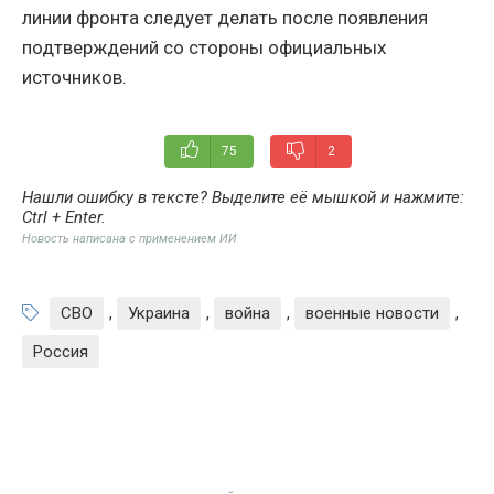
линии фронта следует делать после появления
подтверждений со стороны официальных
источников.
75
2
Нашли ошибку в тексте? Выделите её мышкой и нажмите:
Ctrl + Enter
.
Новость написана с применением ИИ
СВО
,
Украина
,
война
,
военные новости
,
Россия