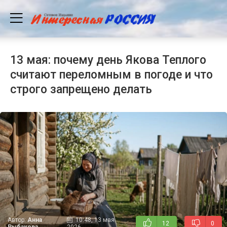
13 мая: почему день Якова Теплого
считают переломным в погоде и что
строго запрещено делать
Автор:
Анна
10:48, 13 мая
12
0
Рыбакова
2026