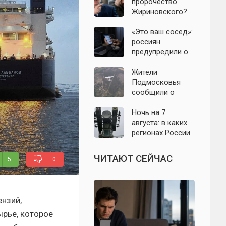
российского
пророчество
производителя
Жириновского?
телевизоров
Почему
Зеленский вновь
«Это ваш сосед»:
отказался от
россиян
выборов на
предупредили о
Украине
новой схеме
мошенников с
Жители
опасными
Подмосковья
файлами
сообщили о
новых взрывах:
обнародованы
Ночь на 7
подробности о
августа: в каких
налёте
регионах России
беспилотников 7
объявляли угрозу
августа
атаки БПЛА и
ЧИТАЮТ СЕЙЧАС
5
0
какие аэропорты
вводили
ограничения
нзий,
ырье, которое