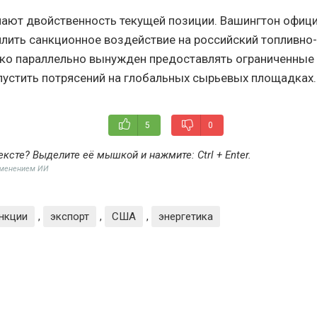
ают двойственность текущей позиции. Вашингтон офици
илить санкционное воздействие на российский топливно
ко параллельно вынужден предоставлять ограниченные
пустить потрясений на глобальных сырьевых площадках.
5
0
ексте? Выделите её мышкой и нажмите:
Ctrl + Enter
.
именением ИИ
нкции
,
экспорт
,
США
,
энергетика