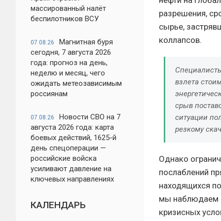
массированный налёт
разрешения, ср
беспилотников ВСУ
сырье, застряв
коллапсов.
Магнитная буря
07.08.26
сегодня, 7 августа 2026
года: прогноз на день,
Специалисты
неделю и месяц, чего
взлета стои
ожидать метеозависимым
энергетичес
россиянам
срыв поставо
Новости СВО на 7
ситуации по
07.08.26
августа 2026 года: карта
резкому скач
боевых действий, 1625-й
день спецоперации —
Однако огранич
российские войска
усиливают давление на
послаблений пр
ключевых направлениях
находящихся по
мы наблюдаем н
КАЛЕНДАРЬ
кризисных усло