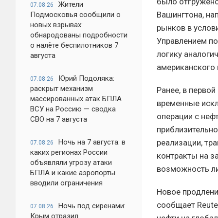
было отгружено
Жители
07.08.26
Вашингтона, на
Подмосковья сообщили о
новых взрывах:
рынков в услов
обнародованы подробности
Управлением по
о налёте беспилотников 7
логику аналоги
августа
американского 
Юрий Подоляка:
07.08.26
раскрыт механизм
Ранее, в перво
массированных атак БПЛА
временные искл
ВСУ на Россию — сводка
операции с нефт
СВО на 7 августа
приблизительно
реализации, тра
Ночь на 7 августа: в
07.08.26
каких регионах России
контракты на з
объявляли угрозу атаки
возможность ли
БПЛА и какие аэропорты
вводили ограничения
Новое продлени
сообщает Reute
Ночь под сиренами:
07.08.26
Крым отразил
нефти на глоба