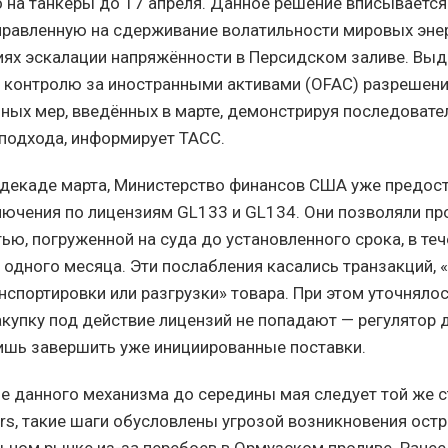
 на танкеры до 17 апреля. Данное решение вписываетс
правленную на сдерживание волатильности мировых эне
иях эскалации напряжённости в Персидском заливе. Вы
 контролю за иностранными активами (OFAC) разрешен
чных мер, введённых в марте, демонстрируя последовате
подхода, информирует ТАСС.
й декаде марта, Министерство финансов США уже предос
ючения по лицензиям GL133 и GL134. Они позволяли пр
ью, погруженной на суда до установленного срока, в те
 одного месяца. Эти послабления касались транзакций, 
нспортировки или разгрузки» товара. При этом уточнялос
акупку под действие лицензий не попадают — регулятор 
шь завершить уже инициированные поставки.
е данного механизма до середины мая следует той же ст
rs, такие шаги обусловлены угрозой возникновения ост
льном рынке из-за перебоев в Ормузском проливе. Ране