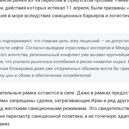
ок действия которых истекал 11 апреля, были призваны 
шее в море вследствие санкционных барьеров и логисти
 подчеркивают, что главная цель этих лицензий — не допусти
мости нефти. Согласно выводам отраслевых экспертов и Межд
кого агентства, региональный конфликт уже вызвал крупнейши
к, что усилило рыночные колебания и риски нехватки сырья. 
лная блокировка даже уже отгруженных объемов могла бы при
ку цен и сбоям в обеспечении потребителей.
ительные рамки остаются в силе. Даже в рамках предо
ямо запрещены сделки, затрагивающие Иран и ряд друг
д жесткими санкционными режимами. Это свидетельству
е пересмотр санкционной политики, а ее точечную ада
виях.