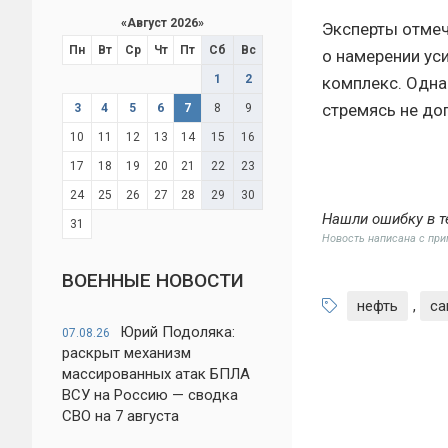
«
Август 2026
»
Эксперты отмеч
Пн
Вт
Ср
Чт
Пт
Сб
Вс
о намерении ус
1
2
комплекс. Одна
стремясь не до
3
4
5
6
7
8
9
10
11
12
13
14
15
16
17
18
19
20
21
22
23
24
25
26
27
28
29
30
Нашли ошибку в т
31
Новость написана с пр
ВОЕННЫЕ НОВОСТИ
нефть
,
са
Юрий Подоляка:
07.08.26
раскрыт механизм
массированных атак БПЛА
ВСУ на Россию — сводка
СВО на 7 августа