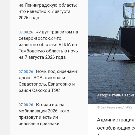
на Ленинградскую область:
что известно к 7 августа
2026 года
«Идут транзитом на
07.08.26
северо-восток»: что
известно об атаке БПЛА на
Тамбовскую область в ночь
на 7 августа 2026 года
Ночь под сиренами:
07.08.26
дроны ВСУ атаковали
Севастополь, Евпаторию и
район Сакской ТЭС
Автор:
Наталья Хари
Вторая волна
07.08.26
© Lev Fedoseyev/TASS
мобилизации 2026: кого
призовут и есть ли
Администрация 
реальные признаки
ослабляющих са