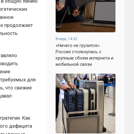
я в общую линию
ргетических
данное
ие продолжает
льность
Вчера, 14:32
«Ничего не грузится»:
Россия столкнулась с
тавляло
крупным сбоем интернета и
оводить
мобильной связи
чение
«требуемых для
ь, что свежие
давал
ратегии. Как
рого дефицита
е выданные