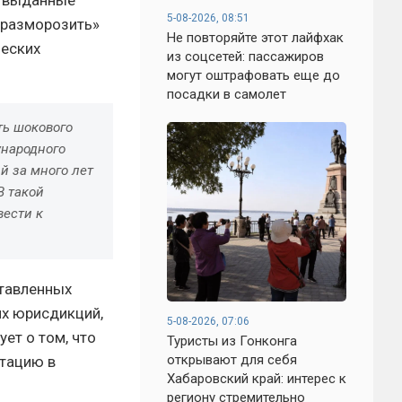
5-08-2026, 08:51
«разморозить»
Не повторяйте этот лайфхак
ческих
из соцсетей: пассажиров
могут оштрафовать еще до
посадки в самолет
ть шокового
ународного
й за много лет
В такой
вести к
ставленных
их юрисдикций,
5-08-2026, 07:06
ет о том, что
Туристы из Гонконга
открывают для себя
птацию в
Хабаровский край: интерес к
региону стремительно