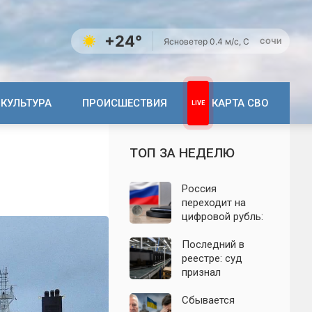
+24°
Ясно
ветер 0.4 м/с, С
СОЧИ
КУЛЬТУРА
ПРОИСШЕСТВИЯ
КАРТА СВО
ТОП ЗА НЕДЕЛЮ
Россия
переходит на
цифровой рубль:
почему новую
систему сравнили
Последний в
с моделью СССР
реестре: суд
признал
банкротом
единственного
Сбывается